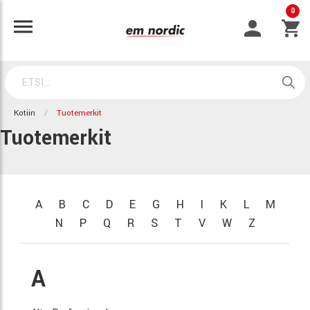
0
Kotiin
Tuotemerkit
Tuotemerkit
A
B
C
D
E
G
H
I
K
L
M
N
P
Q
R
S
T
V
W
Z
A