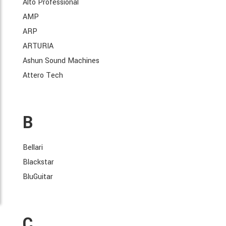
Alto Professional
AMP
ARP
ARTURIA
Ashun Sound Machines
Attero Tech
B
Bellari
Blackstar
BluGuitar
C