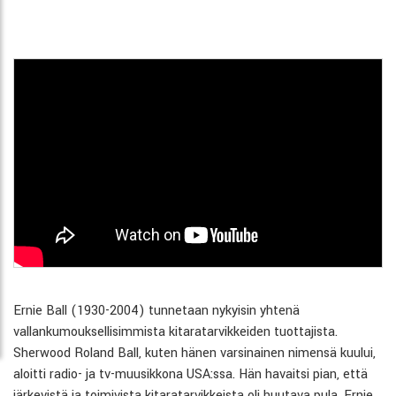
Ernie Ball (1930-2004) tunnetaan nykyisin yhtenä
vallankumouksellisimmista kitaratarvikkeiden tuottajista.
Sherwood Roland Ball, kuten hänen varsinainen nimensä kuului,
aloitti radio- ja tv-muusikkona USA:ssa. Hän havaitsi pian, että
järkevistä ja toimivista kitaratarvikkeista oli huutava pula. Ernie