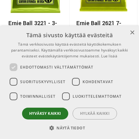
Ernie Ball 3221 - 3-
Ernie Ball 2621 7-
×
pack Regular Slinky
String Regular
Tämä sivusto käyttää evästeitä
Slinky Nickel
3-pack Regular Slinky 10-46
Tämä verkkosivusto käyttää evästeitä käyttökokemuksen
7-kielisen Regular Slinky. 10-56.
parantamiseksi. Käyttämällä verkkosivustoamme hyväksyt kaikki
Tuotenumero 1103221
Tuotenumero 1102621
evästeet evästekäytäntöjemme mukaisesti.
Lue lisää
€24,20
€11,00
EHDOTTOMASTI VÄLTTÄMÄTTÖMÄT
SUORITUSKYVYLLISET
KOHDENTAVAT
TOIMINNALLISET
LUOKITTELEMATTOMAT
1
2
3
4
5
6
...
28
29
>
HYVÄKSY KAIKKI
HYLKÄÄ KAIKKI
NÄYTÄ TIEDOT
Linkit
Pro Audio