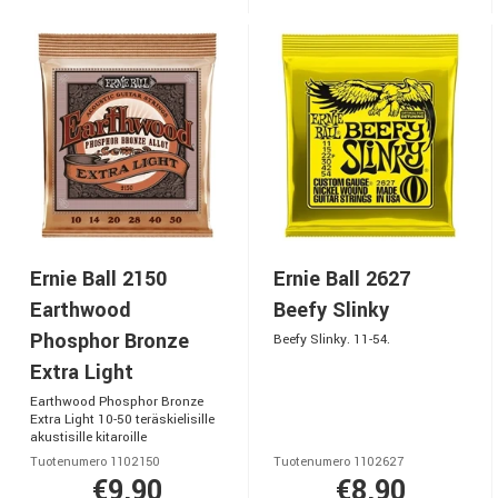
Ernie Ball 2150
Ernie Ball 2627
Earthwood
Beefy Slinky
Phosphor Bronze
Beefy Slinky. 11-54.
Extra Light
Earthwood Phosphor Bronze
Extra Light 10-50 teräskielisille
akustisille kitaroille
Tuotenumero 1102150
Tuotenumero 1102627
€9,90
€8,90