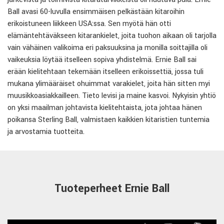
Ball avasi 60-luvulla ensimmäisen pelkästään kitaroihin
erikoistuneen liikkeen USA:ssa. Sen myötä hän otti
elämäntehtäväkseen kitarankielet, joita tuohon aikaan oli tarjolla
vain vähäinen valikoima eri paksuuksina ja monilla soittajilla oli
vaikeuksia löytää itselleen sopiva yhdistelmä. Ernie Ball sai
erään kielitehtaan tekemään itselleen erikoissettiä, jossa tuli
mukana ylimääräiset ohuimmat varakielet, joita hän sitten myi
muusikkoasiakkailleen. Tieto levisi ja maine kasvoi. Nykyisin yhtiö
on yksi maailman johtavista kielitehtaista, jota johtaa hänen
poikansa Sterling Ball, valmistaen kaikkien kitaristien tuntemia
ja arvostamia tuotteita.
Tuoteperheet Ernie Ball