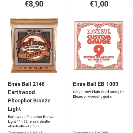
€8,90
€1,00
Ernie Ball 2148
Ernie Ball EB-1009
Earthwood
Single .009 Plain Steel string for
Eletric or Acoustic guitar.
Phosphor Bronze
Light
Earthwood Phosphor Bronze
Light 11–52 teräskielisille
akustisille kitaroille
Tuotenumero 1102148
Tuotenumero 1101009