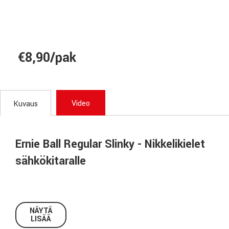
€8,90/pak
Video
Kuvaus
Ernie Ball Regular Slinky - Nikkelikielet
sähkökitaralle
Ernie Ball Nickel Wound -sähkökitaran kielet on valmistettu
NÄYTÄ
nikkelipinnoitetusta teräslangasta, joka on kiedottu tinatun
LISÄÄ
teräsydinlangan ympärille. Punomattomat kielet on