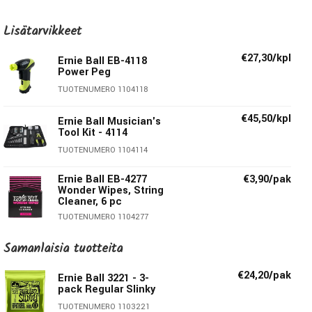
valmistettu erikoiskarkaistusta tinatusta korkeahiilisestä
Lisätarvikkeet
teräksestä, mikä tuottaa hyvin tasapainoisen äänen
kitarallesi.
€27,30/kpl
Ernie Ball EB-4118
Power Peg
TUOTENUMERO 1104118
€45,50/kpl
Ernie Ball Musician's
Tool Kit - 4114
Ernie Ball Slinky on ainoa ja ilmeinen valinta kitaristeille
TUOTENUMERO 1104114
ympäri maailmaa kaikkialla maailmassa.
Ernie Ball EB-4277
€3,90/pak
Wonder Wipes, String
Cleaner, 6 pc
Ernie Ball 2221 Regular Slinky Nickel:
TUOTENUMERO 1104277
E:
010
€17,90/kpl
Ernie Ball EB-9604
Samanlaisia ​​tuotteita
Pegwinder Plus
B:
013
G:
017
€24,20/pak
TUOTENUMERO 1109604
Ernie Ball 3221 - 3-
pack Regular Slinky
D:
026 wound
A:
036 wound
TUOTENUMERO 1103221