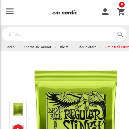
0
Kotiin
Kitarat Ja Bassot
Kielet
Sähkökitara
Ernie Ball P022