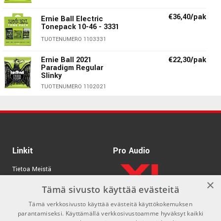
E:
046 wound
€36,40/pak
Ernie Ball Electric
Tonepack 10-46 - 3331
TUOTENUMERO 1103331
Ernie Ball 2021
€22,30/pak
Paradigm Regular
Slinky
TUOTENUMERO 1102021
Ernie Ball Slinky Electrics – Moderneja
klassikoita!
Linkit
Pro Audio
Taiteilijat, jotka saivat oman „Slinky Storyn” on monia.
Tietoa Meistä
Slash, James Hetfield, John Mayer, Steve Vai, Cory Wong,
×
Ghost, vain muutamia mainitakseni. Kaikki kielet on
Tuotemerkit
Tämä sivusto käyttää evästeitä
valmistettu korkeimpien standardien mukaan, jotta saat
Tämä verkkosivusto käyttää evästeitä käyttökokemuksen
Kirjaudu
halutun sävyn ja kestävyyden.
parantamiseksi. Käyttämällä verkkosivustoamme hyväksyt kaikki