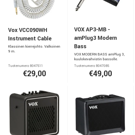
VOX AP3-MB -
Vox VCC090WH
amPlug3 Modern
Instrument Cable
Bass
Klassinen kierrejohto. Valkoinen
9 m.
VOX MODERN BASS amPlug 3,
kuulokevahvistin bassolle.
Tuotenumero 8047511
Tuotenumero 8047085
€29,00
€49,00