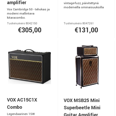
amplifier
vintage-fuzz, päivitettynä
moderneilla ominaisuuksilla
Vox Cambridge 50 - tehokas ja
moderni mallintava
kitaracombo.
Tuotenumero 8042150
Tuotenumero 8047261
€305,00
€131,00
VOX AC15C1X
VOX MSB25 Mini
Combo
Superbeetle Mini
Guitar Amplifier
Legendaarinen 15W