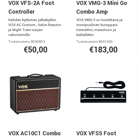
VOX VFS-2A Foot
VOX VMG-3 Mini Go
Controller
Combo Amp
Kahden kytkimen jalkakytkin
VOX VMG-3 on luotettava ja
VOX AC Custom-, Valve Reactor-
monipuolinen kumppani
ja Night Train-sarjan
treeneihin, maastoon ja
vahvistimille
keikallekin.
Tuotenumero 8040803
Tuotenumero 8041960
€50,00
€183,00
VOX AC10C1 Combo
VOX VFS5 Foot