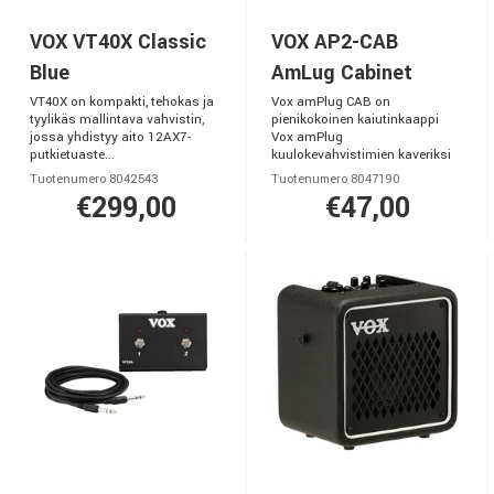
VOX VT40X Classic
VOX AP2-CAB
Blue
AmLug Cabinet
VT40X on kompakti, tehokas ja
Vox amPlug CAB on
tyylikäs mallintava vahvistin,
pienikokoinen kaiutinkaappi
jossa yhdistyy aito 12AX7-
Vox amPlug
putkietuaste...
kuulokevahvistimien kaveriksi
Tuotenumero 8042543
Tuotenumero 8047190
€299,00
€47,00