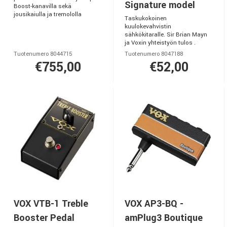
Signature model
Boost-kanavilla sekä
jousikaiulla ja tremololla
Taskukokoinen
kuulokevahvistin
sähkökitaralle. Sir Brian Mayn
ja Voxin yhteistyön tulos .
Tuotenumero 8044715
Tuotenumero 8047188
€755,00
€52,00
VOX VTB-1 Treble
VOX AP3-BQ -
Booster Pedal
amPlug3 Boutique