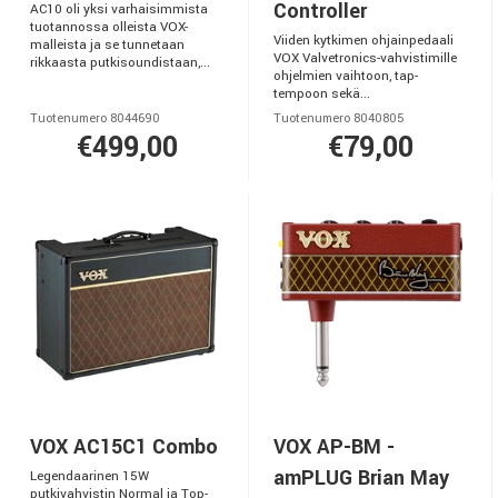
Controller
AC10 oli yksi varhaisimmista
tuotannossa olleista VOX-
Viiden kytkimen ohjainpedaali
malleista ja se tunnetaan
VOX Valvetronics-vahvistimille
rikkaasta putkisoundistaan,...
ohjelmien vaihtoon, tap-
tempoon sekä...
Tuotenumero 8044690
Tuotenumero 8040805
€499,00
€79,00
VOX AC15C1 Combo
VOX AP-BM -
amPLUG Brian May
Legendaarinen 15W
putkivahvistin Normal ja Top-