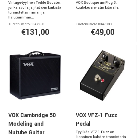
Vintage-tyylinen Treble Booster,
VOX Boutique amPlug 3,
jonka avulla jäljität sen kaikista
kuulokevahvistin kitaralle.
tunnistettavimman ja
halutuimman...
Tuotenumero 8047260
Tuotenumero 8047083
€131,00
€49,00
VOX Cambridge 50
VOX VFZ-1 Fuzz
Modeling and
Pedal
Nutube Guitar
Tyylikäs VFZ-1 Fuzz on
klassinen kahden transistorin