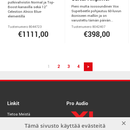
putkivahvistin Normal ja Top-
Pieni mutta isosoundinen Vox
Boost-kanavilla sekä 12"
Superbeetle pohjautuu 60-luvun
Celestion Alnico Blue-
ikoniseen malliin ja on
elementillä
varustettu tämän päivän...
Tuotenumero 8044723
Tuotenumero 8042407
€1111,00
€398,00
1
2
3
4
>
Linkit
Pro Audio
Tietoa Meistä
×
Tuotemerkit
Tämä sivusto käyttää evästeitä