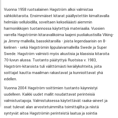
Vuonna 1958 ruotsalainen Hagström alkoi valmistaa
sähkökitaroita. Ensimmäiset kitarat päällystettiin kimaltavalla
helmiäis-selluloidilla, soveltaen kekseliäästi aiemmin
harmonikkojen tuotannossa käytettyä materiaalia. Vuosien
varrella Hagströmin kitaravalikoima laajeni puoliakustisilla Viking-
ja Jimmy-malleilla, bassokitaroilla - joista legendaarisin on 8-
kielinen - sekä Hagströmin lippulaivamalleilla Swede ja Super
Swede. Hagström valmisti myös akustisia ja klassisia kitaroita
70-luvun alussa. Tuotanto päätyttyä Ruotsisa v. 1983,
Hagström-kitaroista tuli välittömästi keräilykohteita, joita
soittajat kautta maailman rakastavat ja kunnioittavat yhä
edellen.
Vuonna 2004 Hagström-soittimien tuotanto käynnistyi
uudelleen. Kaikki uudet mallit noudattavat perinteisiä
valmistustapoja. Valmistuksessa käytettävät raaka-aineet ja
osat tulevat alan arvostetuimmilta toimittajilta ja niistä
syntyvät aitoa Hagströmin perinteistä laatua ja sointia