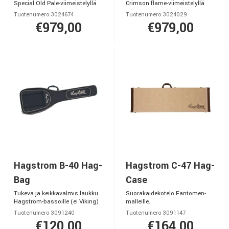
Special Old Pale-viimeistelyllä
Crimson flame-viimeistelyllä
Tuotenumero 3024674
Tuotenumero 3024029
€979,00
€979,00
Hagstrom B-40 Hag-
Hagstrom C-47 Hag-
Bag
Case
Tukeva ja keikkavalmis laukku
Suorakaidekotelo Fantomen-
Hagström-bassoille (ei Viking)
malleille.
Tuotenumero 3091240
Tuotenumero 3091147
€120,00
€164,00