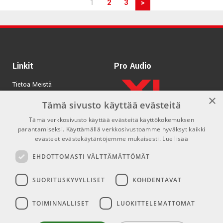
1
2
3
>
Linkit
Pro Audio
Tietoa Meistä
×
Tuotemerkit
Tämä sivusto käyttää evästeitä
Tämä verkkosivusto käyttää evästeitä käyttökokemuksen
Kirjaudu
parantamiseksi. Käyttämällä verkkosivustoamme hyväksyt kaikki
GDPR & Cookies
evästeet evästekäytäntöjemme mukaisesti.
Lue lisää
Myyntiehdot
EHDOTTOMASTI VÄLTTÄMÄTTÖMÄT
SUORITUSKYVYLLISET
KOHDENTAVAT
Yhteys
Sosiaaliset mediat
TOIMINNALLISET
LUOKITTELEMATTOMAT
info@emnordic.fi
Facebook
Instagram