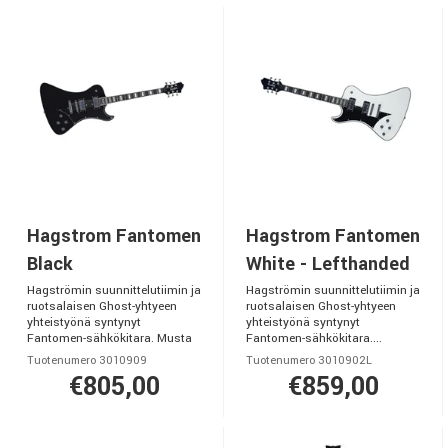
Hagstrom Fantomen
Hagstrom Fantomen
Black
White - Lefthanded
Hagströmin suunnittelutiimin ja
Hagströmin suunnittelutiimin ja
ruotsalaisen Ghost-yhtyeen
ruotsalaisen Ghost-yhtyeen
yhteistyönä syntynyt
yhteistyönä syntynyt
Fantomen-sähkökitara. Musta
Fantomen-sähkökitara....
Tuotenumero 3010909
Tuotenumero 3010902L
€805,00
€859,00