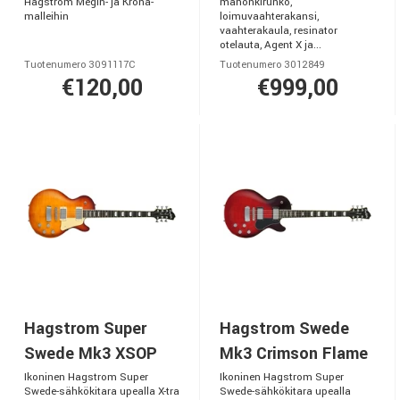
Hagström Megin- ja Krona-
mahonkirunko,
malleihin
loimuvaahterakansi,
vaahterakaula, resinator
otelauta, Agent X ja...
Tuotenumero 3091117C
Tuotenumero 3012849
€120,00
€999,00
Hagstrom Super
Hagstrom Swede
Swede Mk3 XSOP
Mk3 Crimson Flame
Ikoninen Hagstrom Super
Ikoninen Hagstrom Super
Swede-sähkökitara upealla X-tra
Swede-sähkökitara upealla