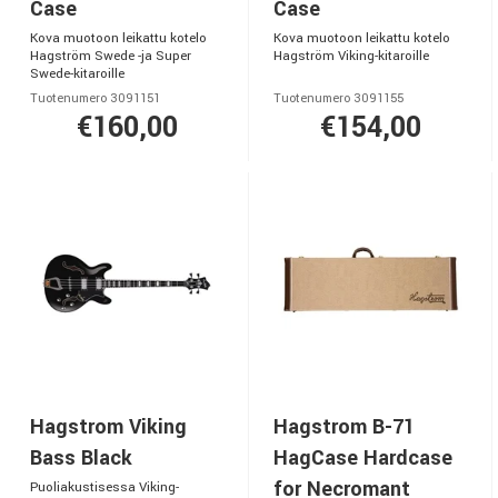
Case
Case
Kova muotoon leikattu kotelo
Kova muotoon leikattu kotelo
Hagström Swede -ja Super
Hagström Viking-kitaroille
Swede-kitaroille
Tuotenumero 3091151
Tuotenumero 3091155
€160,00
€154,00
Hagstrom Viking
Hagstrom B-71
Bass Black
HagCase Hardcase
for Necromant
Puoliakustisessa Viking-