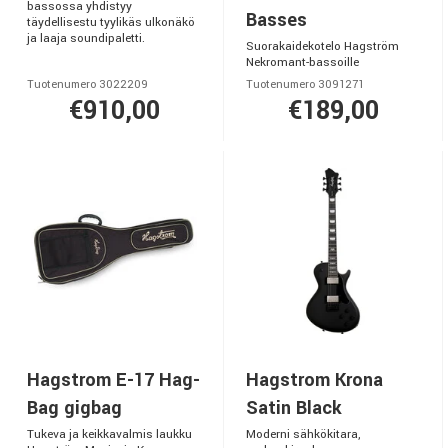
bassossa yhdistyy
Basses
täydellisestu tyylikäs ulkonäkö
ja laaja soundipaletti.
Suorakaidekotelo Hagström
Nekromant-bassoille
Tuotenumero 3022209
Tuotenumero 3091271
€910,00
€189,00
Hagstrom E-17 Hag-
Hagstrom Krona
Bag gigbag
Satin Black
Tukeva ja keikkavalmis laukku
Moderni sähkökitara,