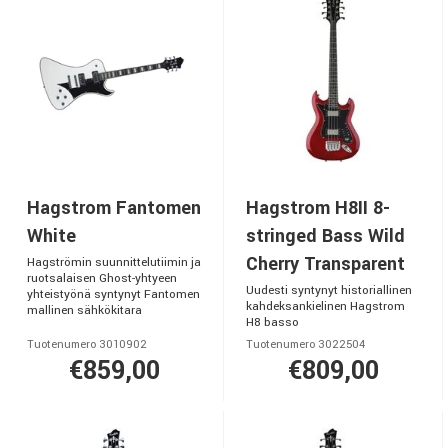
Hagstrom Fantomen
Hagstrom H8II 8-
White
stringed Bass Wild
Cherry Transparent
Hagströmin suunnittelutiimin ja
ruotsalaisen Ghost-yhtyeen
Uudesti syntynyt historiallinen
yhteistyönä syntynyt Fantomen
kahdeksankielinen Hagstrom
mallinen sähkökitara
H8 basso
Tuotenumero 3010902
Tuotenumero 3022504
€859,00
€809,00