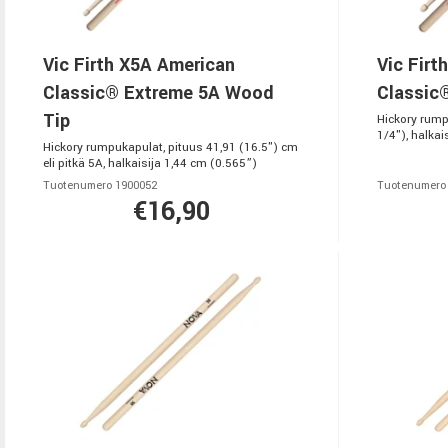
Vic Firth X5A American
Vic Firt
Classic® Extreme 5A Wood
Classic
Tip
Hickory rump
1/4"), halkai
Hickory rumpukapulat, pituus 41,91 (16.5") cm
eli pitkä 5A, halkaisija 1,44 cm (0.565”)
Tuotenumero 1900052
Tuotenumero
€16,90