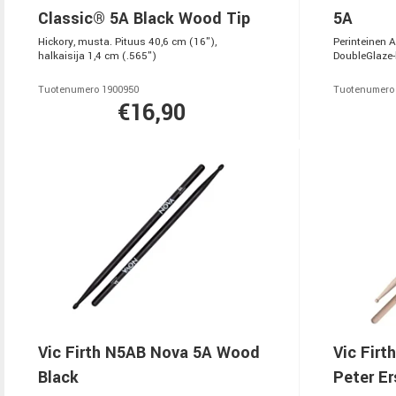
Classic® 5A Black Wood Tip
5A
Hickory, musta. Pituus 40,6 cm (16"),
Perinteinen 
halkaisija 1,4 cm (.565")
DoubleGlaze-l
Tuotenumero 1900950
Tuotenumero
€16,90
Vic Firth N5AB Nova 5A Wood
Vic Firt
Black
Peter Er