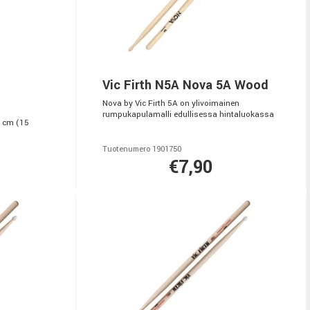
Vic Firth N5A Nova 5A Wood
Nova by Vic Firth 5A on ylivoimainen
rumpukapulamalli edullisessa hintaluokassa
4 cm (15
Tuotenumero 1901750
€7,90