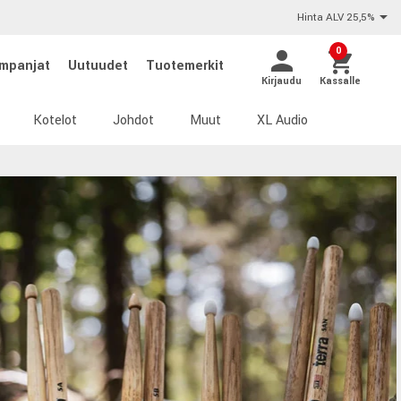
Hinta ALV 25,5%
0
mpanjat
Uutuudet
Tuotemerkit
Kirjaudu
Kassalle
Kotelot
Johdot
Muut
XL Audio