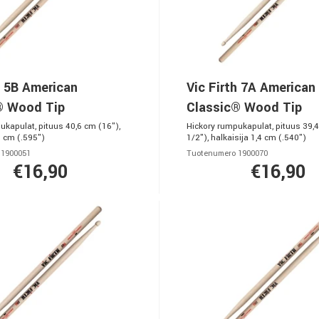
h 5B American
Vic Firth 7A American
® Wood Tip
Classic® Wood Tip
ukapulat, pituus 40,6 cm (16"),
Hickory rumpukapulat, pituus 39,
5 cm (.595")
1/2"), halkaisija 1,4 cm (.540")
 1900051
Tuotenumero 1900070
€16,90
€16,90