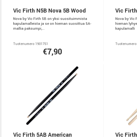
Vic Firth N5B Nova 5B Wood
Vic Fir
Nova by Vic Firth 5B on yksi suosituimmista
Nova by Vic 
kapulamalleista ja se on hieman suosittua 5A-
hieman lyhye
mallia paksumpi,...
kapulamalli
Tuotenumero 1901751
Tuotenumero
€7,90
Vic Firth 5AB American
Vic Firt