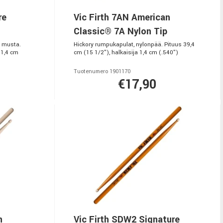
re
Vic Firth 7AN American
Classic® 7A Nylon Tip
, musta.
Hickory rumpukapulat, nylonpää. Pituus 39,4
 1,4 cm
cm (15 1/2"), halkaisija 1,4 cm (.540")
Tuotenumero 1901170
€17,90
n
Vic Firth SDW2 Signature