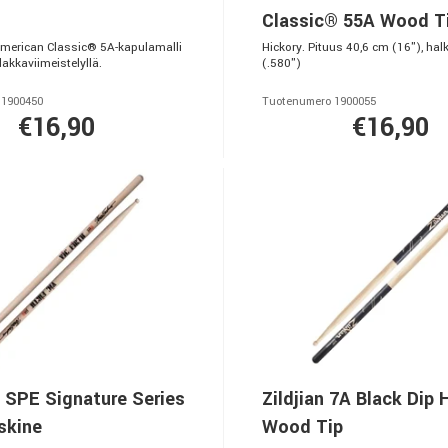
Classic® 55A Wood T
American Classic® 5A-kapulamalli
Hickory. Pituus 40,6 cm (16"), hal
akkaviimeistelyllä.
(.580")
 1900450
Tuotenumero 1900055
€16,90
€16,90
h SPE Signature Series
Zildjian 7A Black Dip 
skine
Wood Tip