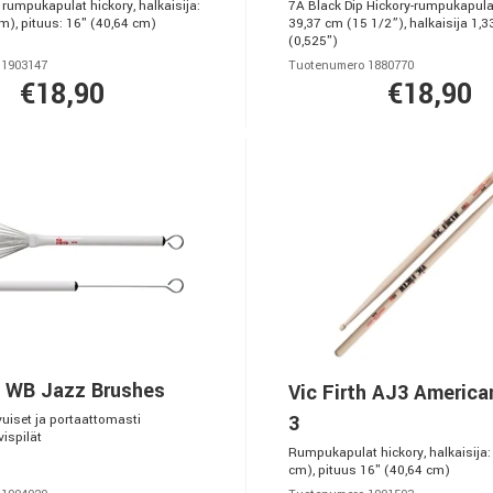
 rumpukapulat hickory, halkaisija:
7A Black Dip Hickory-rumpukapulat
m), pituus: 16" (40,64 cm)
39,37 cm (15 1/2”), halkaisija 1,
(0,525")
 1903147
Tuotenumero 1880770
€18,90
€18,90
h WB Jazz Brushes
Vic Firth AJ3 Americ
3
iset ja portaattomasti
ispilät
Rumpukapulat hickory, halkaisija:
cm), pituus 16" (40,64 cm)