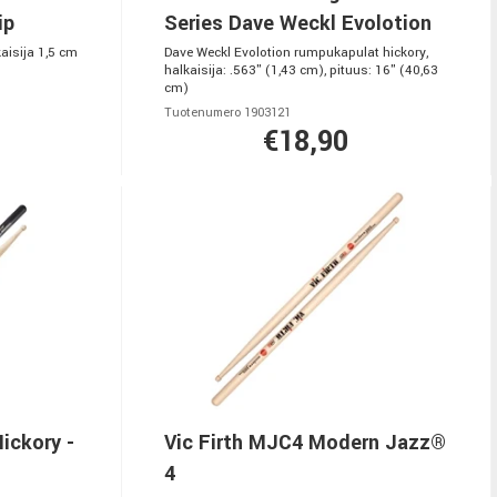
ip
Series Dave Weckl Evolotion
kaisija 1,5 cm
Dave Weckl Evolotion rumpukapulat hickory,
halkaisija: .563" (1,43 cm), pituus: 16" (40,63
cm)
Tuotenumero 1903121
€18,90
Hickory -
Vic Firth MJC4 Modern Jazz®
4