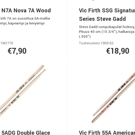
th N7A Nova 7A Wood
Vic Firth SSG Signatu
Series Steve Gadd
Firth 7A on suosittua 5A-mallia
mpi, kapeampi ja kevyempi
Steve Gadd rumpukapulat hickory
Pituus 40 cm (15 3/4"), halkaisija
(.550")
 1901770
Tuotenumero 1903152
€7,90
€18,90
h 5ADG Double Glace
Vic Firth 55A America