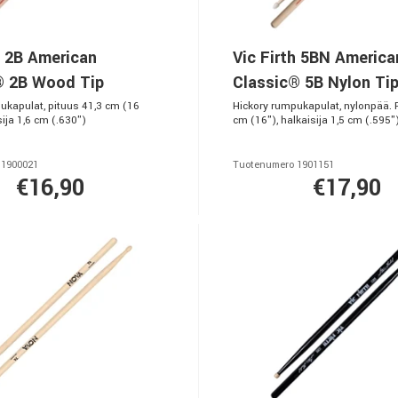
h 2B American
Vic Firth 5BN America
® 2B Wood Tip
Classic® 5B Nylon Ti
ukapulat, pituus 41,3 cm (16
Hickory rumpukapulat, nylonpää. 
sija 1,6 cm (.630")
cm (16"), halkaisija 1,5 cm (.595"
 1900021
Tuotenumero 1901151
€16,90
€17,90