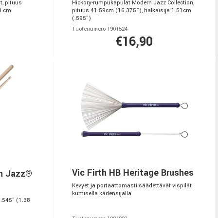
, pituus
Hickory-rumpukapulat Modern Jazz Collection,
33 cm
pituus 41.59cm (16.375”), halkaisija 1.51cm
(.595")
Tuotenumero 1901524
€16,90
Vic Firth HB Heritage Brushes
an Jazz®
Kevyet ja portaattomasti säädettävät vispilät
kumisella kädensijalla
 .545" (1.38