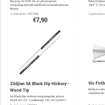
Nova by Vic Firth 5A on ylivoimainen
Peter Erskine
rumpukapulamalli edullisessa hintaluokassa.
.525" (1,33 c
Musta
Tuotenumero 1901750B
Tuotenumero
€7,90
Vic Firt
Zildjian 5A Black Dip Hickory -
Wood Tip
Medium-vahvu
säädettävät v
5A Black Dip Hickory-rumpukapulat, pituus
40,64 cm (16 ”), halkaisija 1,42 cm (0,560")