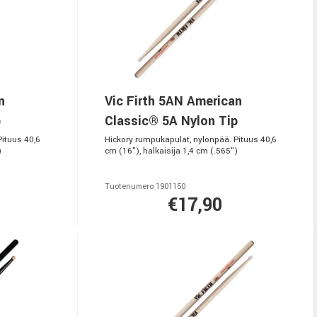
n
Vic Firth 5AN American
p
Classic® 5A Nylon Tip
Pituus 40,6
Hickory rumpukapulat, nylonpää. Pituus 40,6
)
cm (16"), halkaisija 1,4 cm (.565")
Tuotenumero 1901150
€17,90