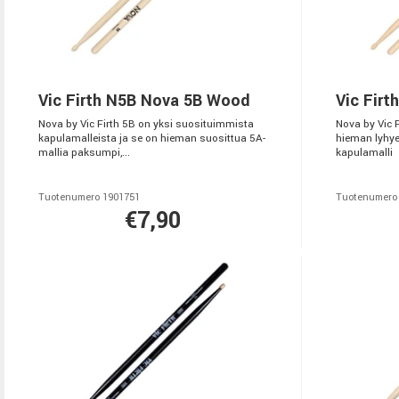
Vic Firth N5B Nova 5B Wood
Vic Fir
Nova by Vic Firth 5B on yksi suosituimmista
Nova by Vic 
kapulamalleista ja se on hieman suosittua 5A-
hieman lyhye
mallia paksumpi,...
kapulamalli
Tuotenumero 1901751
Tuotenumero
€7,90