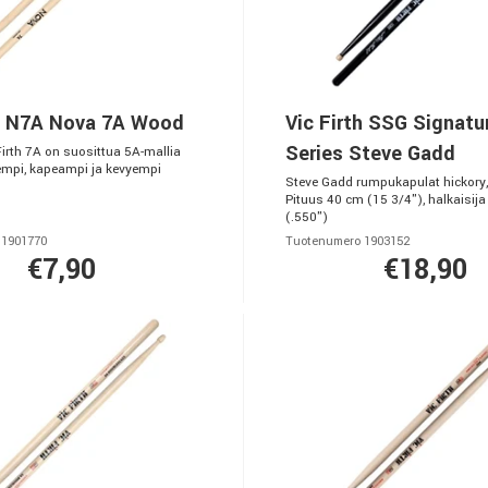
th N7A Nova 7A Wood
Vic Firth SSG Signatu
Series Steve Gadd
Firth 7A on suosittua 5A-mallia
mpi, kapeampi ja kevyempi
Steve Gadd rumpukapulat hickory
Pituus 40 cm (15 3/4"), halkaisija
(.550")
 1901770
Tuotenumero 1903152
€7,90
€18,90