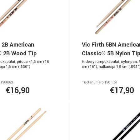
h 2B American
Vic Firth 5BN America
® 2B Wood Tip
Classic® 5B Nylon Ti
ukapulat, pituus 41,3 cm (16
Hickory rumpukapulat, nylonpää. 
sija 1,6 cm (.630")
cm (16"), halkaisija 1,5 cm (.595"
 1900021
Tuotenumero 1901151
€16,90
€17,90