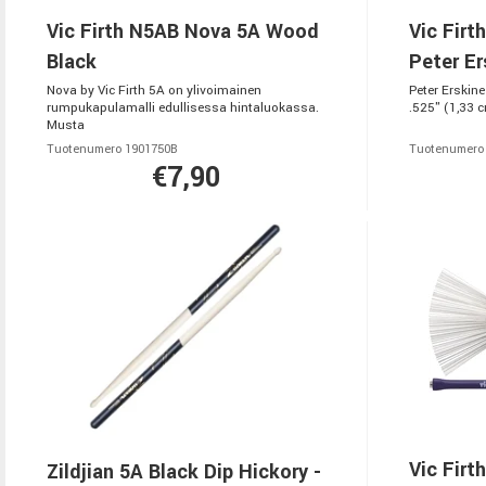
Vic Firth N5AB Nova 5A Wood
Vic Firt
Black
Peter Er
Nova by Vic Firth 5A on ylivoimainen
Peter Erskine
rumpukapulamalli edullisessa hintaluokassa.
.525" (1,33 c
Musta
Tuotenumero 1901750B
Tuotenumero
€7,90
Vic Firt
Zildjian 5A Black Dip Hickory -