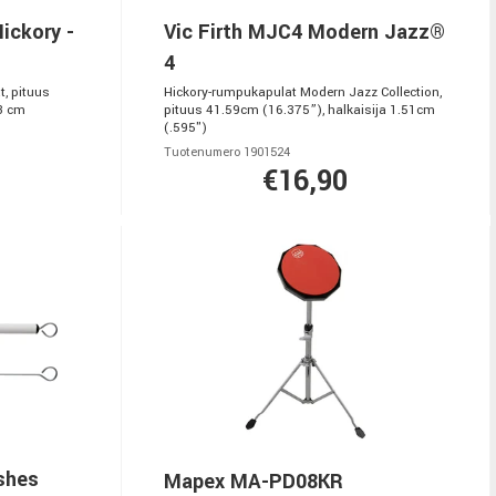
Hickory -
Vic Firth MJC4 Modern Jazz®
4
, pituus
Hickory-rumpukapulat Modern Jazz Collection,
33 cm
pituus 41.59cm (16.375”), halkaisija 1.51cm
(.595")
Tuotenumero 1901524
€16,90
shes
Mapex MA-PD08KR