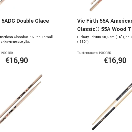
h 5ADG Double Glace
Vic Firth 55A America
Classic® 55A Wood T
American Classic® 5A-kapulamalli
Hickory. Pituus 40,6 cm (16"), hal
akkaviimeistelyllä.
(.580")
 1900450
Tuotenumero 1900055
€16,90
€16,90