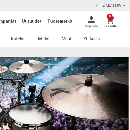
Hinta ALV 25,5%
0
mpanjat
Uutuudet
Tuotemerkit
Kirjaudu
Kassalle
Kotelot
Johdot
Muut
XL Audio