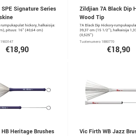
h SPE Signature Series
Zildjian 7A Black Dip 
skine
Wood Tip
 rumpukapulat hickory, halkaisija:
7A Black Dip Hickory-rumpukapulat
m), pituus: 16" (40,64 cm)
39,37 cm (15 1/2”), halkaisija 1,
(0,525")
 1903147
Tuotenumero 1880770
€18,90
€18,90
h HB Heritage Brushes
Vic Firth WB Jazz Bru