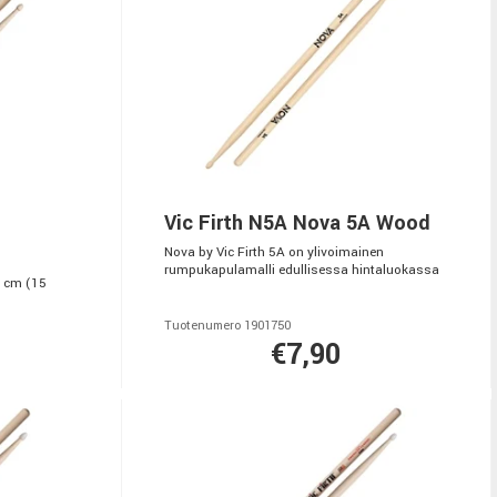
Vic Firth N5A Nova 5A Wood
Nova by Vic Firth 5A on ylivoimainen
rumpukapulamalli edullisessa hintaluokassa
4 cm (15
Tuotenumero 1901750
€7,90