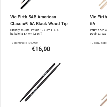
Vic Firth 5AB American
Vic Firt
Classic® 5A Black Wood Tip
5A
Hickory, musta. Pituus 40,6 cm (16"),
Perinteinen 
halkaisija 1,4 cm (.565")
DoubleGlaze-l
Tuotenumero 1900950
Tuotenumero
€16,90