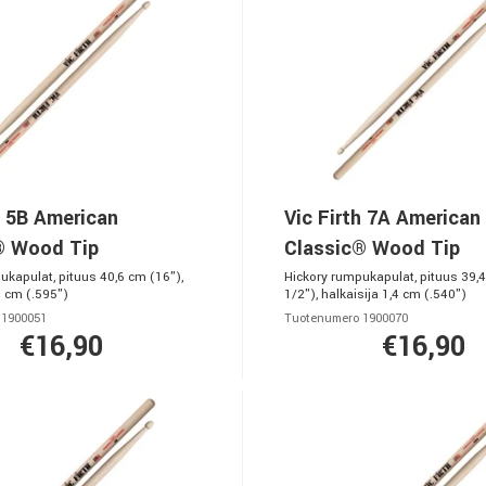
h 5B American
Vic Firth 7A American
® Wood Tip
Classic® Wood Tip
ukapulat, pituus 40,6 cm (16"),
Hickory rumpukapulat, pituus 39,
5 cm (.595")
1/2"), halkaisija 1,4 cm (.540")
 1900051
Tuotenumero 1900070
€16,90
€16,90