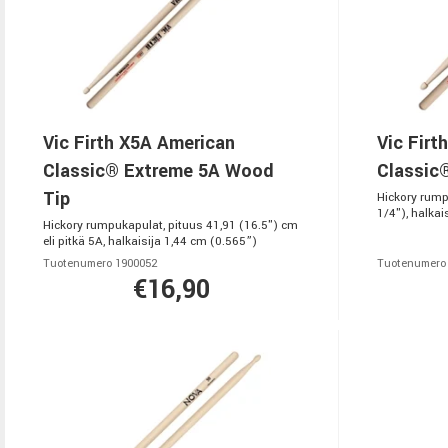
Vic Firth X5A American
Vic Firt
Classic® Extreme 5A Wood
Classic
Tip
Hickory rump
1/4"), halkai
Hickory rumpukapulat, pituus 41,91 (16.5") cm
eli pitkä 5A, halkaisija 1,44 cm (0.565”)
Tuotenumero 1900052
Tuotenumero
€16,90