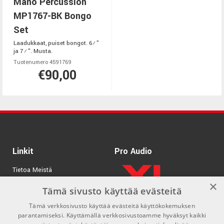
Mano Percussion
MP1767-BK Bongo
Set
Laadukkaat, puiset bongot. 6½"
ja 7½". Musta.
Tuotenumero 4591769
€90,00
Linkit
Pro Audio
Tietoa Meistä
×
Tuotemerkit
Tämä sivusto käyttää evästeitä
Tämä verkkosivusto käyttää evästeitä käyttökokemuksen
Kirjaudu
parantamiseksi. Käyttämällä verkkosivustoamme hyväksyt kaikki