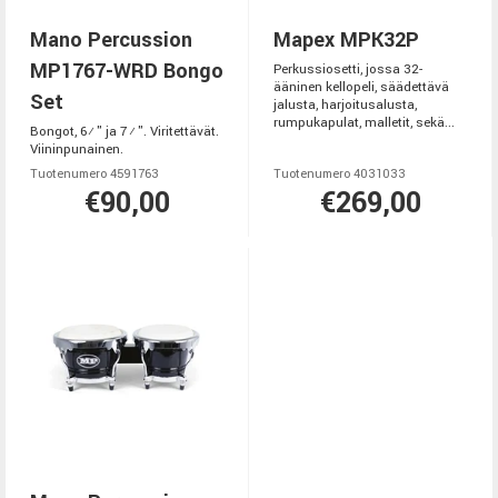
Mano Percussion
Mapex MPK32P
MP1767-WRD Bongo
Perkussiosetti, jossa 32-
ääninen kellopeli, säädettävä
Set
jalusta, harjoitusalusta,
rumpukapulat, malletit, sekä...
Bongot, 6½" ja 7½". Viritettävät.
Viininpunainen.
Tuotenumero 4591763
Tuotenumero 4031033
€90,00
€269,00