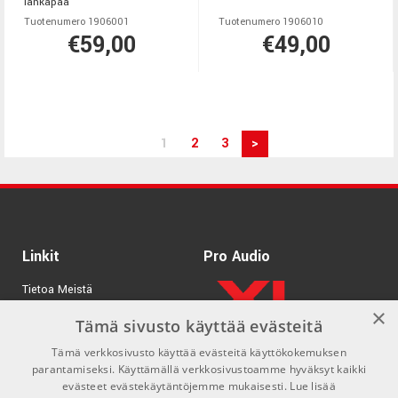
lankapää
Tuotenumero 1906001
Tuotenumero 1906010
€59,00
€49,00
1
2
3
>
Linkit
Pro Audio
Tietoa Meistä
×
Tuotemerkit
Tämä sivusto käyttää evästeitä
Tämä verkkosivusto käyttää evästeitä käyttökokemuksen
Kirjaudu
parantamiseksi. Käyttämällä verkkosivustoamme hyväksyt kaikki
GDPR & Cookies
evästeet evästekäytäntöjemme mukaisesti.
Lue lisää