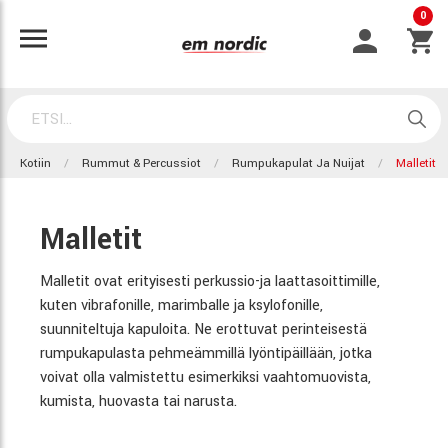
0
Kotiin
Rummut & Percussiot
Rumpukapulat Ja Nuijat
Malletit
Malletit
Malletit ovat erityisesti perkussio-ja laattasoittimille,
kuten vibrafonille, marimballe ja ksylofonille,
suunniteltuja kapuloita. Ne erottuvat perinteisestä
rumpukapulasta pehmeämmillä lyöntipäillään, jotka
voivat olla valmistettu esimerkiksi vaahtomuovista,
kumista, huovasta tai narusta.