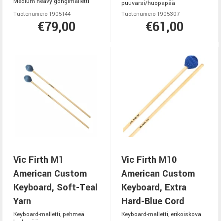
Medium heavy gongimalletti
puuvarsi/huopapää
Tuotenumero 1905144
Tuotenumero 1905307
€79,00
€61,00
Vic Firth M1
Vic Firth M10
American Custom
American Custom
Keyboard, Soft-Teal
Keyboard, Extra
Yarn
Hard-Blue Cord
Keyboard-malletti, pehmeä
Keyboard-malletti, erikoiskova