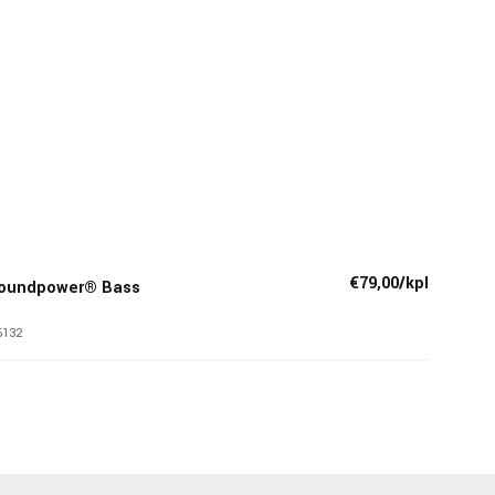
€79,00/kpl
 Soundpower® Bass
5132