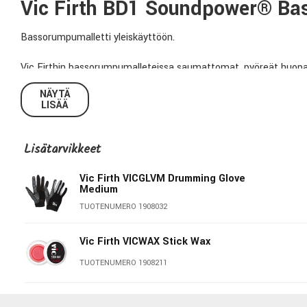
Vic Firth BD1 Soundpower® Ba
Bassorumpumalletti yleiskäyttöön.
Vic Firthin bassorumpumalleteissa saumattomat, pyöreät huopanui
saavutetaan kevyt soitettavuus ja matala täyteläinen sointi. Poi
NÄYTÄ
Gong-malleteissa sorvatut vahteravarret ja joko fleece-päällyst
LISÄÄ
Tekniset tiedot:
Lisätarvikkeet
Materiaali (varsi):
Vaahtera
Vic Firth VICGLVM Drumming Glove
Materiaali (pää):
Huopa/valkoinen
Medium
Pituus:
17”
TUOTENUMERO 1908032
Kovuus:
Keskikova
Vic Firth VICWAX Stick Wax
Malli:
BD1
TUOTENUMERO 1908211
Vic Firth