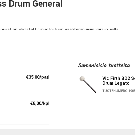
ss Drum General
jat on yhdistetty muotoiltuun vaahterapuisiin varsiin, joilla
kkeuksena BD8-mallin poikkeuksellinen paino ja muotoiltu varsi.
eiset (GB1-2) tai lankapunoksiset (GB3-4) päät.
Samanlaisia ​​tuotteita
€35,00/pari
Vic Firth BD2
Drum Legato
TUOTENUMERO 190
€8,00/kpl