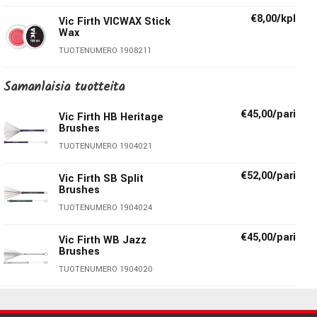
persoonallista ilmaisuvoimaa eri musiikkityyleihin.
€8,00/kpl
Vic Firth VICWAX Stick
Wax
Tekniset tiedot:
TUOTENUMERO 1908211
Materiaali (vispilä):
Metalli
Samanlaisia ​​tuotteita
Kädensija:
Muovi
€45,00/pari
Vic Firth HB Heritage
Halkaisija:
.530”
Brushes
TUOTENUMERO 1904021
Vic Firth
€52,00/pari
Vic Firth SB Split
Brushes
Vuonna 1963 Bostonissa, Massachusettsin osavaltiossa
TUOTENUMERO 1904024
perustettu yhtiö on tänään maailman suurin
rumpukapuloiden ja mallettien valmistaja. Yhtiön perustaja
€45,00/pari
Vic Firth WB Jazz
Mr. Firth, oli ollut Boston Symphony Orchestran
Brushes
lyömäsoittajana 12 vuotta ja hän sai soitettavakseen
TUOTENUMERO 1904020
teoksia, joihin hän olisi kaivannut parempilaatuisia kapuloita
€45,00/pari
kuin siihen aikaan oli saatavana. Niinpä Vic päätyi
Vic Firth SGWB Steve
Gadd Wire Brushes
suunnittelemaan sarjan itselleen sopivia työkaluja.