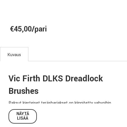
€45,00/pari
Kuvaus
Vic Firth DLKS Dreadlock
Brushes
Paksut kierteiset teräsharjakset on kiinnitetty vahvoihin
hikkoripuisiin varsiin tuottaen perinteisiä vispilöitä
NÄYTÄ
enemmän volyymia ja perkussiivisia sävyjä – erilaisia
LISÄÄ
alustoja ja pintoja sivelemällä, raaputtamalla, naputtamalla,