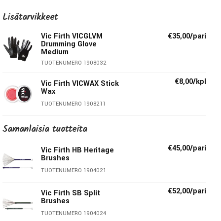
lyömällä...
Lisätarvikkeet
Vic Firth tarjoaa laajan valikoiman vispilöitä ja risukapuloita
Vic Firth VICGLVM
€35,00/pari
sekä perinteisiin tyyleihin että erikoisempiin uusiin
Drumming Glove
suuntauksiin. Kukin malli välittää omaa sanomaansa ja
Medium
antaa soittajalle persoonallista ilmaisuvoimaa eri
TUOTENUMERO 1908032
musiikkityyleihin.
€8,00/kpl
Vic Firth VICWAX Stick
Wax
Tekniset tiedot:
TUOTENUMERO 1908211
Materiaali:
Teräs
Samanlaisia ​​tuotteita
Kädensija:
Hikkori
€45,00/pari
Vic Firth HB Heritage
Brushes
Vic Firth
TUOTENUMERO 1904021
€52,00/pari
Vuonna 1963 Bostonissa, Massachusettsin osavaltiossa
Vic Firth SB Split
Brushes
perustettu yhtiö on tänään maailman suurin
TUOTENUMERO 1904024
rumpukapuloiden ja mallettien valmistaja. Yhtiön perustaja