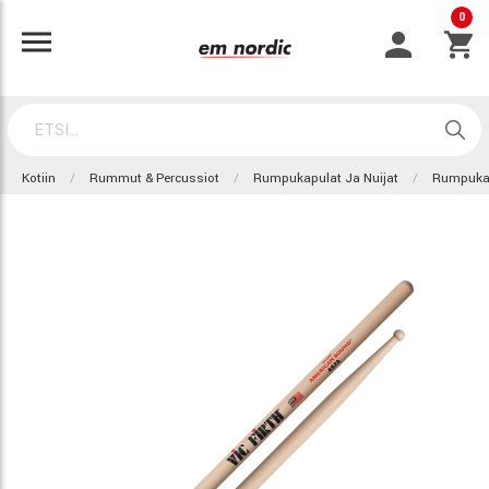
0
Kotiin
Rummut & Percussiot
Rumpukapulat Ja Nuijat
Rumpuka