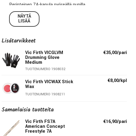
Perinteinen 7A-kapula pyöreällä nupilla.
NÄYTÄ
American Sound®-sarjan kapulat ovat versioita American
LISÄÄ
Classic®-malleista varustettuna pallon muotoisilla nupeilla.
Nupin muoto ja pinta-ala korostavat hieman iskua, lisäten
Lisätarvikkeet
rumpujen ja symbaalien tarkkuutta ja selkeyttä. Tämä sarja
tarjoaa vaativille rumpaleille mahdollisuuden uusiin sävyihin
Vic Firth VICGLVM
€35,00/pari
muuttamatta vanhan tutun kapulan hyväksi koettua
Drumming Glove
soittotuntumaa.
Medium
TUOTENUMERO 1908032
Tekniset tiedot:
€8,00/kpl
Vic Firth VICWAX Stick
Wax
Materiaali:
Hikkori
TUOTENUMERO 1908211
Halkaisija:
0.54”/1.37cm
Samanlaisia ​​tuotteita
Pituus:
15.5”/39.37cm
Taper:
Medium
Vic Firth FS7A
€16,90/pari
Nuppi:
Round
American Concept
Freestyle 7A
Viimeistely:
Lakkaus