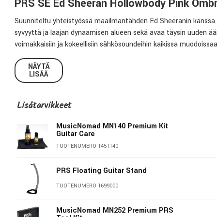
PRS SE Ed Sheeran Hollowbody Pink Omb
Suunniteltu yhteistyössä maailmantähden Ed Sheeranin kanssa. 
syvyyttä ja laajan dynaamisen alueen sekä avaa täysin uuden ään
voimakkaisiin ja kokeellisiin sähkösoundeihin kaikissa muodoissaa
Vaahterakansi ja mahonkinen pohja yhdistyvät ontossa rungossa,
NÄYTÄ
LISÄÄ
tarjoaa samalla hyvän hallinnan mahdolliseen kiertoon live-tilan
kielijännityksen ja varmistaa, että matalat vireet ovat sekä voim
joissa myös takaosa on kaareva, tässä on niin sanottu Flatback
Lisätarvikkeet
muotoa ja tekee soittotuntumasta mukavan ja helpon.
MusicNomad MN140 Premium Kit
PRS 85/15 “S” -mikrofonien ja PRS/LR Baggs -piezosysteemin 
Guitar Care
äänivalikoiman. Voit yhdistää piezon akustisen luonteen sähköso
TUOTENUMERO 1451140
joustavuuden saavuttamiseksi lavalla ja studiossa. Komppirytmeis
kitara tuottaa rikkaan ja artikuloidun soundin kaikissa tilanteissa.
PRS Floating Guitar Stand
TUOTENUMERO 1699000
Flatback hollowbody -runko centerblockilla
Mahonkirunko, vaahterakansi. Shallow Violin carve
MusicNomad MN252 Premium PRS
Liimattu vaahterakaula, mahonkinen otelauta