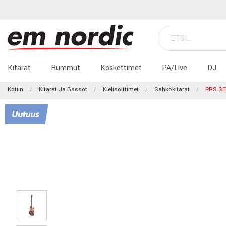
Kitarat
Rummut
Koskettimet
PA/Live
DJ
Kotiin
Kitarat Ja Bassot
Kielisoittimet
Sähkökitarat
PRS SE