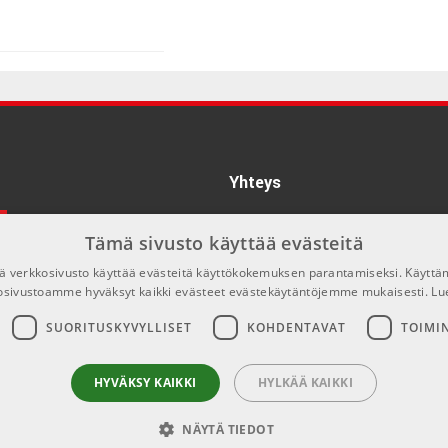
€25,30/kpl
Yhteys
info@emnordic.fi
Tämä sivusto käyttää evästeitä
 verkkosivusto käyttää evästeitä käyttökokemuksen parantamiseksi. Käyttä
osivustoamme hyväksyt kaikki evästeet evästekäytäntöjemme mukaisesti.
Lu
SUORITUSKYVYLLISET
KOHDENTAVAT
TOIMI
HYVÄKSY KAIKKI
HYLKÄÄ KAIKKI
NÄYTÄ TIEDOT