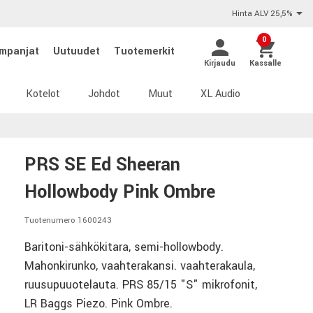
Hinta ALV 25,5%
0
mpanjat
Uutuudet
Tuotemerkit
Kirjaudu
Kassalle
Kotelot
Johdot
Muut
XL Audio
PRS SE Ed Sheeran
Hollowbody Pink Ombre
Tuotenumero 1600243
Baritoni-sähkökitara, semi-hollowbody.
Mahonkirunko, vaahterakansi. vaahterakaula,
ruusupuuotelauta. PRS 85/15 "S" mikrofonit,
LR Baggs Piezo. Pink Ombre.