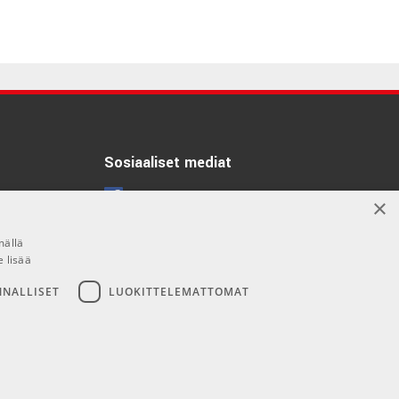
Sosiaaliset mediat
Facebook
×
Instagram
mällä
e lisää
NNALLISET
LUOKITTELEMATTOMAT