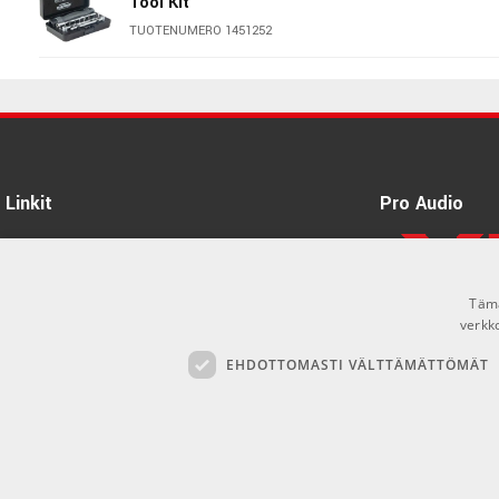
Tool Kit
22 nauhaa, 10” radius
TUOTENUMERO 1451252
PRS Adjustable Stoptail Piezo
PRS 85/15 “S” -mikrofonit
PRS Classic T-shirt Black Medium
Säätimet: volume, piezo-volume, tone ja 3-asentoinen kytkin
Baritonivire B–B
TUOTENUMERO 1699013
Toimitetaan PRS Gigbagin kanssa
Linkit
Pro Audio
Tietoa Meistä
Tuotemerkit
Tämä
Kirjaudu
verkk
EHDOTTOMASTI VÄLTTÄMÄTTÖMÄT
GDPR & Cookies
Myyntiehdot