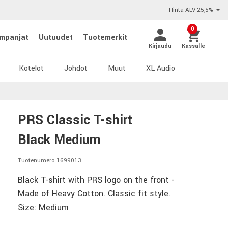
Hinta ALV 25,5%
0
mpanjat
Uutuudet
Tuotemerkit
Kirjaudu
Kassalle
Kotelot
Johdot
Muut
XL Audio
PRS Classic T-shirt
Black Medium
Tuotenumero 1699013
Black T-shirt with PRS logo on the front -
Made of Heavy Cotton. Classic fit style.
Size: Medium