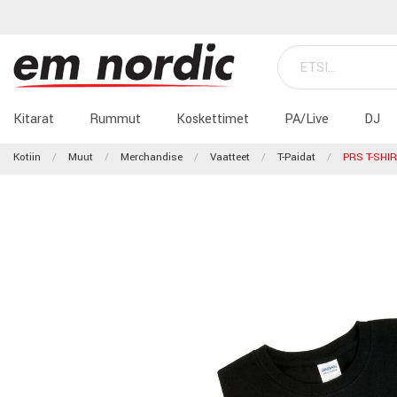
Kitarat
Rummut
Koskettimet
PA/Live
DJ
Kotiin
Muut
Merchandise
Vaatteet
T-Paidat
PRS T-SHI