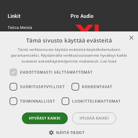
Linkit
Pro Audio
Tietoa Meistä
×
Tuotemerkit
Tämä sivusto käyttää evästeitä
Tämä verkkosivusto käyttää evästeitä käyttökokemuksen
Kirjaudu
parantamiseksi. Käyttämällä verkkosivustoamme hyväksyt kaikki
GDPR & Cookies
evästeet evästekäytäntöjemme mukaisesti.
Lue lisää
Myyntiehdot
EHDOTTOMASTI VÄLTTÄMÄTTÖMÄT
SUORITUSKYVYLLISET
KOHDENTAVAT
Yhteys
Sosiaaliset mediat
TOIMINNALLISET
LUOKITTELEMATTOMAT
info@emnordic.fi
Facebook
Instagram
HYVÄKSY KAIKKI
HYLKÄÄ KAIKKI
NÄYTÄ TIEDOT