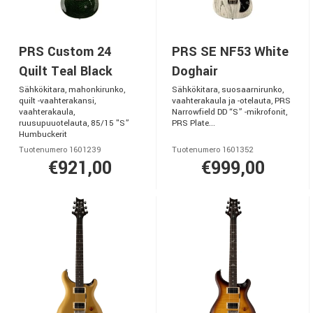
PRS Custom 24
PRS SE NF53 White
Quilt Teal Black
Doghair
Sähkökitara, mahonkirunko,
Sähkökitara, suosaarnirunko,
quilt -vaahterakansi,
vaahterakaula ja -otelauta, PRS
vaahterakaula,
Narrowfield DD “S” -mikrofonit,
ruusupuuotelauta, 85/15 "S”
PRS Plate...
Humbuckerit
Tuotenumero 1601239
Tuotenumero 1601352
€921,00
€999,00