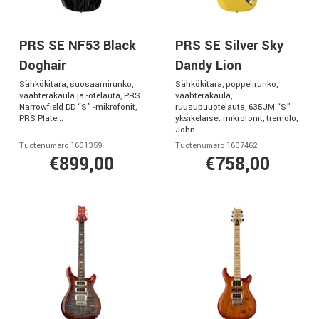
PRS SE NF53 Black
PRS SE Silver Sky
Doghair
Dandy Lion
Sähkökitara, suosaarnirunko,
Sähkökitara, poppelirunko,
vaahterakaula ja -otelauta, PRS
vaahterakaula,
Narrowfield DD “S” -mikrofonit,
ruusupuuotelauta, 635JM “S”
PRS Plate...
yksikelaiset mikrofonit, tremolo,
John...
Tuotenumero 1601359
Tuotenumero 1607462
€899,00
€758,00