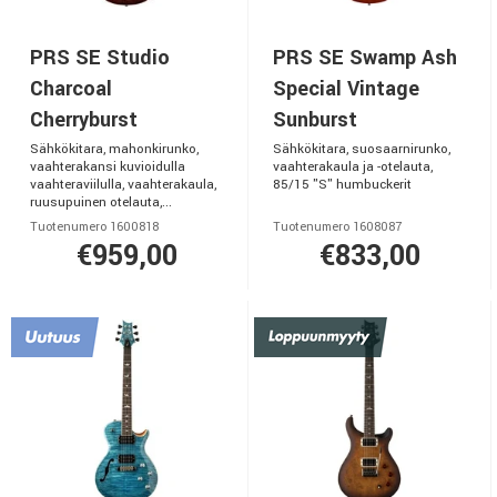
PRS SE Studio
PRS SE Swamp Ash
Charcoal
Special Vintage
Cherryburst
Sunburst
Sähkökitara, mahonkirunko,
Sähkökitara, suosaarnirunko,
vaahterakansi kuvioidulla
vaahterakaula ja -otelauta,
vaahteraviilulla, vaahterakaula,
85/15 "S" humbuckerit
ruusupuinen otelauta,...
Tuotenumero 1600818
Tuotenumero 1608087
€959,00
€833,00