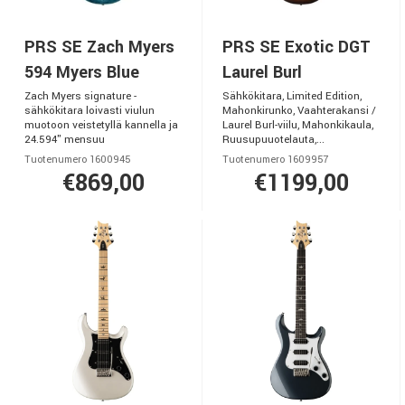
PRS SE Zach Myers
PRS SE Exotic DGT
594 Myers Blue
Laurel Burl
Zach Myers signature -
Sähkökitara, Limited Edition,
sähkökitara loivasti viulun
Mahonkirunko, Vaahterakansi /
muotoon veistetyllä kannella ja
Laurel Burl-viilu, Mahonkikaula,
24.594" mensuu
Ruusupuuotelauta,...
Tuotenumero 1600945
Tuotenumero 1609957
€869,00
€1199,00