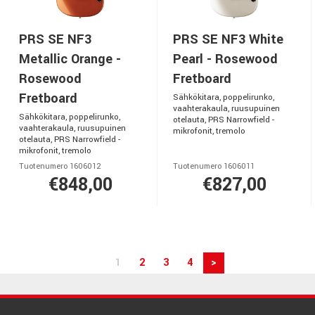
PRS SE NF3
PRS SE NF3 White
Metallic Orange -
Pearl - Rosewood
Rosewood
Fretboard
Fretboard
Sähkökitara, poppelirunko,
vaahterakaula, ruusupuinen
Sähkökitara, poppelirunko,
otelauta, PRS Narrowfield -
vaahterakaula, ruusupuinen
mikrofonit, tremolo
otelauta, PRS Narrowfield -
mikrofonit, tremolo
Tuotenumero 1606012
Tuotenumero 1606011
€848,00
€827,00
1
2
3
4
>