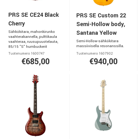
PRS SE CE24 Black
PRS SE Custom 22
Cherry
Semi-Hollow body,
Santana Yellow
Sähkökitara, mahonkirunko
vaahterakannella, pulttikaula
Semi-Hollow-sähkökitara
vaahteraa, ruusupuuotelauta,
massiivisella resonanssilla.
85/15 "S" humbuckerit
Tuotenumero 1600747
Tuotenumero 1607902
€685,00
€940,00