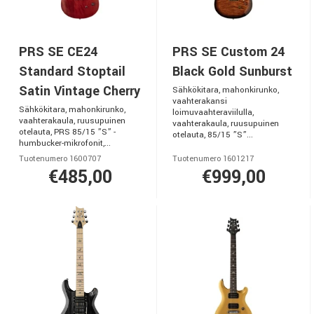
PRS SE CE24
PRS SE Custom 24
Standard Stoptail
Black Gold Sunburst
Satin Vintage Cherry
Sähkökitara, mahonkirunko,
vaahterakansi
Sähkökitara, mahonkirunko,
loimuvaahteraviilulla,
vaahterakaula, ruusupuinen
vaahterakaula, ruusupuinen
otelauta, PRS 85/15 ”S” -
otelauta, 85/15 ”S”...
humbucker-mikrofonit,...
Tuotenumero 1600707
Tuotenumero 1601217
€485,00
€999,00