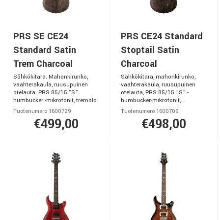
PRS SE CE24
PRS CE24 Standard
Standard Satin
Stoptail Satin
Trem Charcoal
Charcoal
Sähkökitara. Mahonkirunko,
Sähkökitara, mahonkirunko,
vaahterakaula, ruusupuinen
vaahterakaula, ruusupuinen
otelauta. PRS 85/15 “S”
otelauta, PRS 85/15 ”S” -
humbucker -mikrofonit, tremolo.
humbucker-mikrofonit,...
Tuotenumero 1600729
Tuotenumero 1600709
€499,00
€498,00