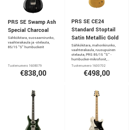
PRS SE CE24
PRS SE Swamp Ash
Standard Stoptail
Special Charcoal
Satin Metallic Gold
Sähkökitara, suosaarnirunko,
vaahterakaula ja -otelauta,
Sähkökitara, mahonkirunko,
85/15 "S" humbuckerit
vaahterakaula, ruusupuinen
otelauta, PRS 85/15 ”S” -
humbucker-mikrofonit,...
Tuotenumero 1608079
Tuotenumero 1600702
€838,00
€498,00