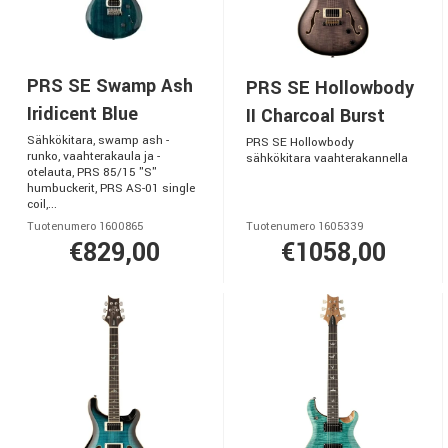
PRS SE Swamp Ash
PRS SE Hollowbody
Iridicent Blue
II Charcoal Burst
Sähkökitara, swamp ash -
PRS SE Hollowbody
runko, vaahterakaula ja -
sähkökitara vaahterakannella
otelauta, PRS 85/15 "S"
humbuckerit, PRS AS-01 single
coil,...
Tuotenumero 1600865
Tuotenumero 1605339
€829,00
€1058,00