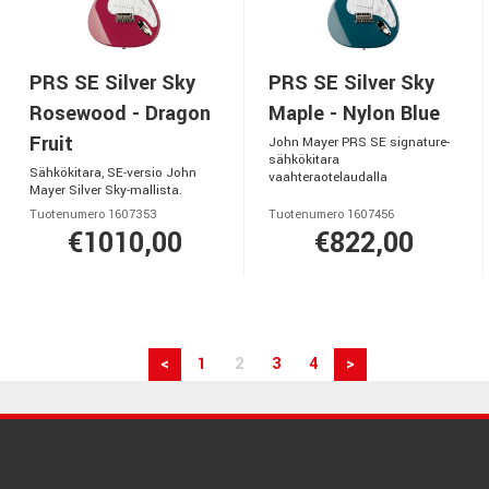
PRS SE Silver Sky
PRS SE Silver Sky
Rosewood - Dragon
Maple - Nylon Blue
Fruit
John Mayer PRS SE signature-
sähkökitara
Sähkökitara, SE-versio John
vaahteraotelaudalla
Mayer Silver Sky-mallista.
Tuotenumero 1607353
Tuotenumero 1607456
€1010,00
€822,00
<
1
2
3
4
>