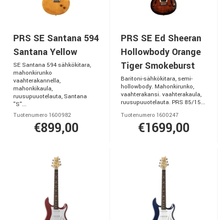
PRS SE Santana 594
PRS SE Ed Sheeran
Santana Yellow
Hollowbody Orange
Tiger Smokeburst
SE Santana 594 sähkökitara,
mahonkirunko
Baritoni-sähkökitara, semi-
vaahterakannella,
hollowbody. Mahonkirunko,
mahonkikaula,
vaahterakansi. vaahterakaula,
ruusupuuotelauta, Santana
ruusupuuotelauta. PRS 85/15...
"S"...
Tuotenumero 1600982
Tuotenumero 1600247
€899,00
€1699,00