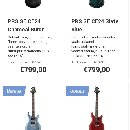
PRS SE CE24
PRS SE CE24 Slate
Charcoal Burst
Blue
Sähkökitara, mahonkirunko,
Sähkökitara, mahonkirunko,
flame top-vaahterakansi,
vaahterakansi
vaahterakaula
loimuvaahteraviilulla,
ruusupuuotelaudalla, PRS
vaahterakaula, ruusupuinen
85/15 "S"...
otelauta, PRS 85/15...
Tuotenumero 1600749
Tuotenumero 1600746
€799,00
€799,00