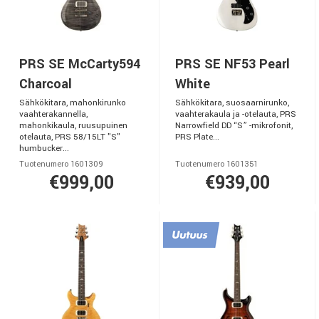
PRS SE McCarty594
PRS SE NF53 Pearl
Charcoal
White
Sähkökitara, mahonkirunko
Sähkökitara, suosaarnirunko,
vaahterakannella,
vaahterakaula ja -otelauta, PRS
mahonkikaula, ruusupuinen
Narrowfield DD “S” -mikrofonit,
otelauta, PRS 58/15LT "S"
PRS Plate...
humbucker...
Tuotenumero 1601309
Tuotenumero 1601351
€999,00
€939,00