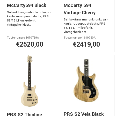
McCarty594 Black
McCarty 594
Vintage Cherry
Sähkökitara, mahonkirunko ja -
kaula, ruusupuuotelauta, PRS
Sähkökitara, mahonkirunko ja -
58/15 LT -mikrofonit,
kaula, ruusupuuotelauta, PRS
vintagehenkiset...
58/15 LT -mikrofonit,
vintagehenkiset...
Tuotenumero 1610759A
Tuotenumero 1610750A
€2520,00
€2419,00
PRS S2 Vela Black
PRS S2 Thinline