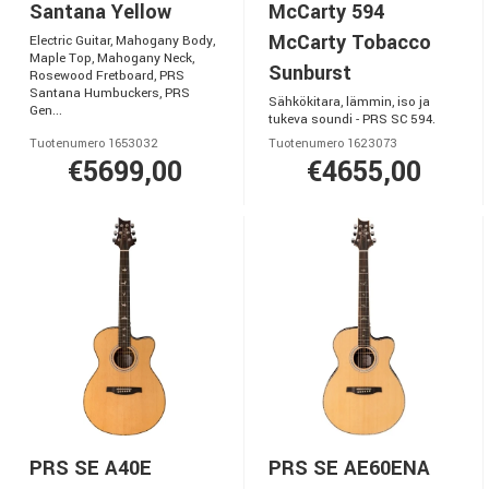
Santana Yellow
McCarty 594
McCarty Tobacco
Electric Guitar, Mahogany Body,
Maple Top, Mahogany Neck,
Sunburst
Rosewood Fretboard, PRS
Santana Humbuckers, PRS
Sähkökitara, lämmin, iso ja
Gen...
tukeva soundi - PRS SC 594.
Tuotenumero 1653032
Tuotenumero 1623073
€5699,00
€4655,00
PRS SE A40E
PRS SE AE60ENA