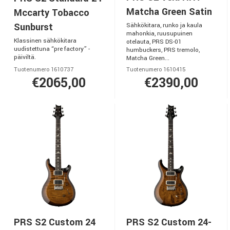
Matcha Green Satin
Mccarty Tobacco
Sunburst
Sähkökitara, runko ja kaula
mahonkia, ruusupuinen
Klassinen sähkökitara
otelauta, PRS DS-01
uudistettuna “pre factory” -
humbuckers, PRS tremolo,
päiviltä.
Matcha Green...
Tuotenumero 1610737
Tuotenumero 1610415
€2065,00
€2390,00
PRS S2 Custom 24
PRS S2 Custom 24-