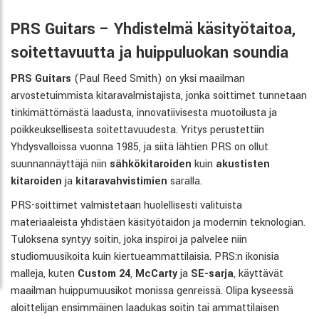
PRS Guitars – Yhdistelmä käsityötaitoa,
soitettavuutta ja huippuluokan soundia
PRS Guitars
(Paul Reed Smith) on yksi maailman
arvostetuimmista kitaravalmistajista, jonka soittimet tunnetaan
tinkimättömästä laadusta, innovatiivisesta muotoilusta ja
poikkeuksellisesta soitettavuudesta. Yritys perustettiin
Yhdysvalloissa vuonna 1985, ja siitä lähtien PRS on ollut
suunnannäyttäjä niin
sähkökitaroiden
kuin
akustisten
kitaroiden
ja
kitaravahvistimien
saralla.
PRS-soittimet valmistetaan huolellisesti valituista
materiaaleista yhdistäen käsityötaidon ja modernin teknologian.
Tuloksena syntyy soitin, joka inspiroi ja palvelee niin
studiomuusikoita kuin kiertueammattilaisia. PRS:n ikonisia
malleja, kuten
Custom 24
,
McCarty
ja
SE-sarja
, käyttävät
maailman huippumuusikot monissa genreissä. Olipa kyseessä
aloittelijan ensimmäinen laadukas soitin tai ammattilaisen