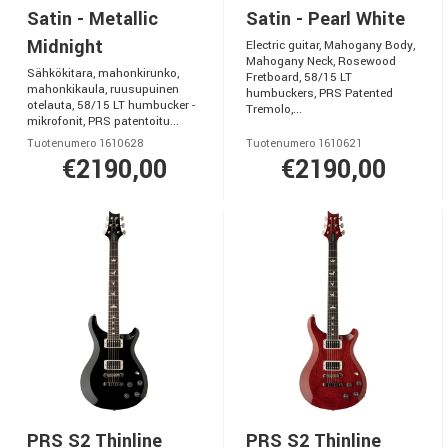
Satin - Metallic
Satin - Pearl White
Midnight
Electric guitar, Mahogany Body,
Mahogany Neck, Rosewood
Sähkökitara, mahonkirunko,
Fretboard, 58/15 LT
mahonkikaula, ruusupuinen
humbuckers, PRS Patented
otelauta, 58/15 LT humbucker -
Tremolo,...
mikrofonit, PRS patentoitu...
Tuotenumero 1610628
Tuotenumero 1610621
€2190,00
€2190,00
PRS S2 Thinline
PRS S2 Thinline