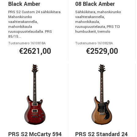
Black Amber
08 Black Amber
PRS S2 Custom 24 sähkökitara.
Sähkökitara, mahonkirunko
Mahonkirunko
vaahterakannella,
vaahterakannella,
mahonkikaula,
mahonkikaula
ruusupuuotelauta, PRS TCI
ruusupuuotelaudalla. PRS
humbuckerit, tremolo
85/15...
Tuotenumero 1610818A
Tuotenumero 1610828A
€2621,00
€2529,00
PRS S2 McCarty 594
PRS S2 Standard 24