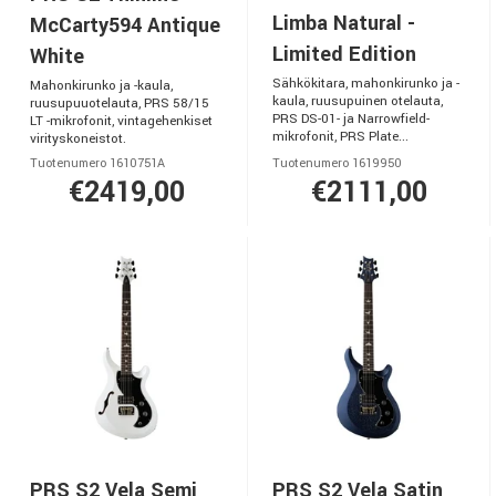
Limba Natural -
McCarty594 Antique
Limited Edition
White
Sähkökitara, mahonkirunko ja -
Mahonkirunko ja -kaula,
kaula, ruusupuinen otelauta,
ruusupuuotelauta, PRS 58/15
PRS DS-01- ja Narrowfield-
LT -mikrofonit, vintagehenkiset
mikrofonit, PRS Plate...
virityskoneistot.
Tuotenumero 1610751A
Tuotenumero 1619950
€2419,00
€2111,00
PRS S2 Vela Semi
PRS S2 Vela Satin