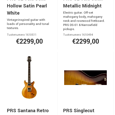
Hollow Satin Pearl
Metallic Midnight
White
Electric guitar. Off-set
mahogany body, mahogany
Vintage-inspired guitar with
neck and rosewood fretboard.
loads of personality and tonal
PRS DS-01 & Narrowfield
textures.
pickups.
Tuotenumero 1610511
Tuotenumero 1610494
€2299,00
€2299,00
PRS Santana Retro
PRS Singlecut