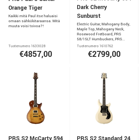
Dark Cherry
Orange Tiger
Sunburst
Kaikki mitä Paul itse haluaisi
omaan sähkökitaraansa. Mitä
Electric Guitar, Mahogany Body,
muuta voisi toivoa?!
Maple Top, Mahogany Neck,
Rosewood Fretboard, PRS
58/15LT Humbuckers, PRS...
Tuotenumero 1633028
Tuotenumero 1610762
€4857,00
€2799,00
PRS S2 McCarty 594
PRS S2 Standard 24