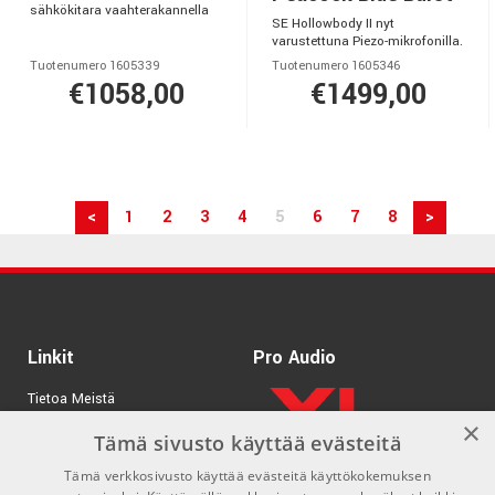
sähkökitara vaahterakannella
SE Hollowbody II nyt
varustettuna Piezo-mikrofonilla.
Tuotenumero 1605339
Tuotenumero 1605346
€1058,00
€1499,00
<
1
2
3
4
5
6
7
8
>
Linkit
Pro Audio
Tietoa Meistä
×
Tuotemerkit
Tämä sivusto käyttää evästeitä
Tämä verkkosivusto käyttää evästeitä käyttökokemuksen
Kirjaudu