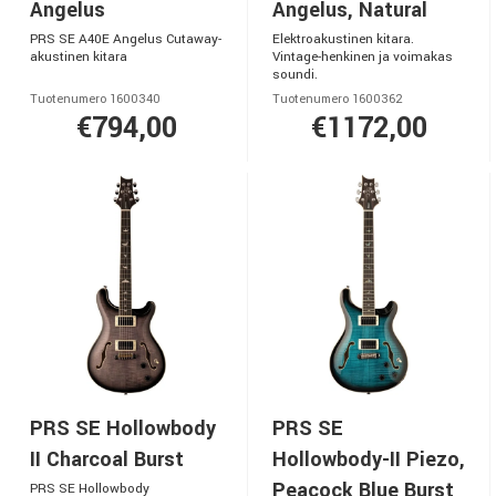
Angelus
Angelus, Natural
PRS SE A40E Angelus Cutaway-
Elektroakustinen kitara.
akustinen kitara
Vintage-henkinen ja voimakas
soundi.
Tuotenumero 1600340
Tuotenumero 1600362
€794,00
€1172,00
PRS SE Hollowbody
PRS SE
II Charcoal Burst
Hollowbody-II Piezo,
Peacock Blue Burst
PRS SE Hollowbody