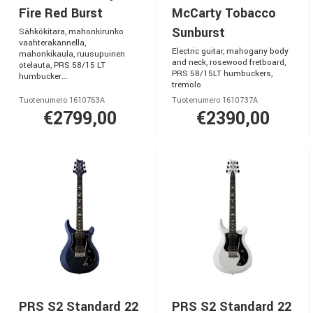
Fire Red Burst
McCarty Tobacco
Sunburst
Sähkökitara, mahonkirunko
vaahterakannella,
Electric guitar, mahogany body
mahonkikaula, ruusupuinen
and neck, rosewood fretboard,
otelauta, PRS 58/15 LT
PRS 58/15LT humbuckers,
humbucker...
tremolo
Tuotenumero 1610763A
Tuotenumero 1610737A
€2799,00
€2390,00
PRS S2 Standard 22
PRS S2 Standard 22