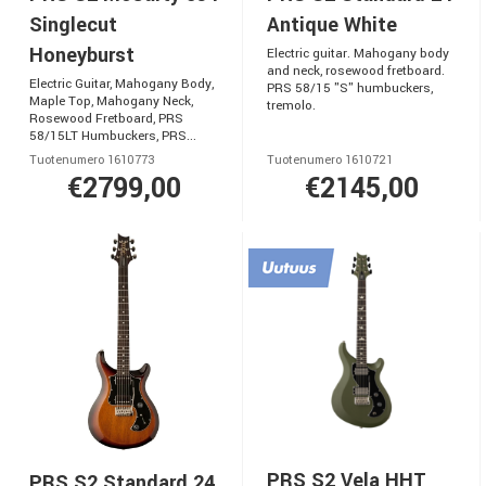
Singlecut
Antique White
Honeyburst
Electric guitar. Mahogany body
and neck, rosewood fretboard.
Electric Guitar, Mahogany Body,
PRS 58/15 "S" humbuckers,
Maple Top, Mahogany Neck,
tremolo.
Rosewood Fretboard, PRS
58/15LT Humbuckers, PRS...
Tuotenumero 1610773
Tuotenumero 1610721
€2799,00
€2145,00
PRS S2 Vela HHT
PRS S2 Standard 24