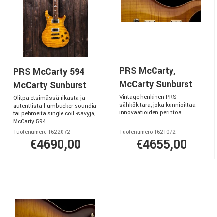
PRS McCarty,
PRS McCarty 594
McCarty Sunburst
McCarty Sunburst
Vintage-henkinen PRS-
Olitpa etsimässä rikasta ja
sähkökitara, joka kunnioittaa
autenttista humbucker-soundia
innovaatioiden perintöä.
tai pehmeitä single coil -sävyjä,
McCarty 594...
Tuotenumero 1622072
Tuotenumero 1621072
€4690,00
€4655,00