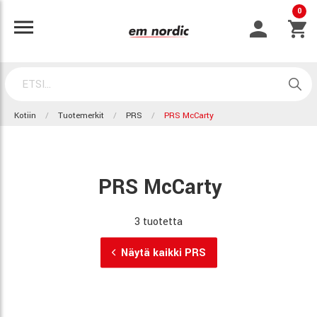
0
Kotiin
Tuotemerkit
PRS
PRS McCarty
PRS McCarty
3 tuotetta
Näytä kaikki PRS