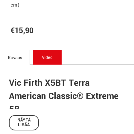
cm)
€15,90
Video
Kuvaus
Vic Firth X5BT Terra
American Classic® Extreme
5B
NÄYTÄ
Terra-sarjan rumpukapuloiden viimeistelyssä käytetään
LISÄÄ
patentoitua värjäysprosessia jolloin ainutlaatuiset, kauniit ja