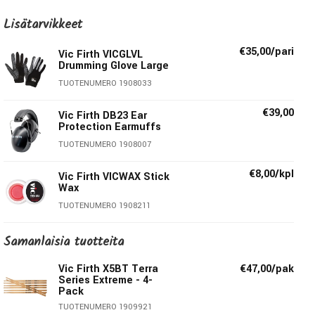
pienimmätkin puun yksityiskohdat paljastuvat niin, ettei
Lisätarvikkeet
kahta samannäköistä paria ole. Valmistettu
ensiluokkaisesta USA Hikkorista Newportissa.
€35,00/pari
Vic Firth VICGLVL
Drumming Glove Large
American Classic® sarjassa perinteet yhdistyvät Vic Firthin
TUOTENUMERO 1908033
laatuun. Classic-sarjan kapulat tehdään valikoidusta
hikkorista — tiivisrakenteinen puulaatu on lujaa ja jäykkää
€39,00
Vic Firth DB23 Ear
tuottaen tarkan, täsmällisen soinnin. Hikkoripuu sietää
Protection Earmuffs
hyvin myös iskuja, joten kapulat kestävät käytössä. Nupin
TUOTENUMERO 1908007
tyviosan jyrkkä leikkaus tuottaa herkän vasteen
symbaaleihin.
€8,00/kpl
Vic Firth VICWAX Stick
Wax
Extreme 5B on perinteistä pidempi 5B-malli, jossa on
TUOTENUMERO 1908211
enemmän voimaa ja ulottuvuutta.
Samanlaisia ​​tuotteita
Tekniset tiedot:
Vic Firth X5BT Terra
€47,00/pak
Series Extreme - 4-
Materiaali:
Hikkori
Pack
Halkaisija:
.595” / 1,51cm
TUOTENUMERO 1909921