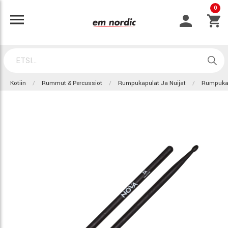
0
Kotiin
Rummut & Percussiot
Rumpukapulat Ja Nuijat
Rumpuka