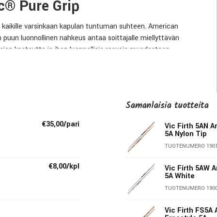
c® Pure Grip
ovi kaikille varsinkaan kapulan tuntuman suhteen. American
n puun luonnollinen nahkeus antaa soittajalle miellyttävän
ien kosteutta ja ihon luonnollisia rasvoja muodostaen
uun. Classic-sarjan kapulat tehdään valikoidusta hikkorista —
smällisen soinnin. Hikkoripuu sietää hyvin myös iskuja, joten
Samanlaisia ​​tuotteita
aa herkän vasteen symbaaleihin.
€35,00/pari
Vic Firth 5AN 
5A Nylon Tip
TUOTENUMERO 190
€8,00/kpl
Vic Firth 5AW 
5A White
TUOTENUMERO 190
Vic Firth FS5A