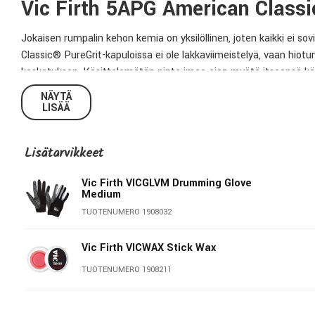
Vic Firth 5APG American Classi
Jokaisen rumpalin kehon kemia on yksilöllinen, joten kaikki ei s
Classic® PureGrit-kapuloissa ei ole lakkaviimeistelyä, vaan hiotu
kosketuksen. Käsittelemätön pinta imee ajan myötä itseensä käs
ainutlaatuisen yhteyden puun kanssa.
NÄYTÄ
LISÄÄ
American Classic® sarjassa perinteet yhdistyvät Vic Firthin laat
tiivisrakenteinen puulaatu on lujaa ja jäykkää tuottaen tarkan, tä
Lisätarvikkeet
kapulat kestävät käytössä. Nupin tyviosan jyrkkä leikkaus tuott
Vic Firth VICGLVM Drumming Glove
Tekniset tiedot:
Medium
TUOTENUMERO 1908032
Materiaali:
Hikkori
Halkaisija:
.0565" /1,44cm
Vic Firth VICWAX Stick Wax
Pituus:
16” / 40,64cm
TUOTENUMERO 1908211
Taper:
Medium
Nuppi:
Teardrop