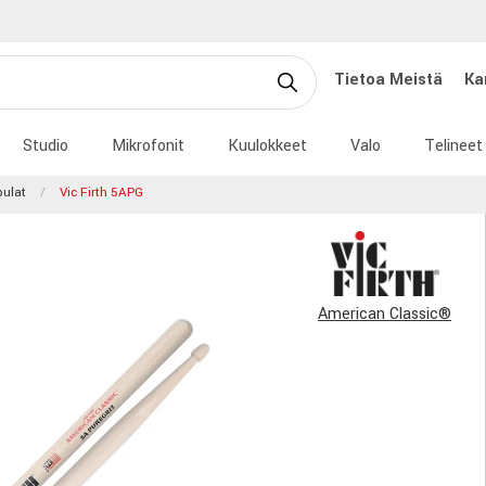
Tietoa Meistä
Ka
Studio
Mikrofonit
Kuulokkeet
Valo
Telineet
ulat
Vic Firth 5APG
American Classic®