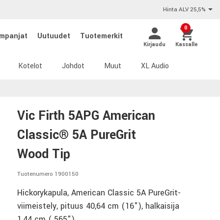
Hinta ALV 25,5%
0
mpanjat
Uutuudet
Tuotemerkit
Kirjaudu
Kassalle
Kotelot
Johdot
Muut
XL Audio
Vic Firth 5APG American
Classic® 5A PureGrit
Wood Tip
Tuotenumero 1900150
Hickorykapula, American Classic 5A PureGrit-
viimeistely, pituus 40,64 cm (16"), halkaisija
1,44 cm (.565")