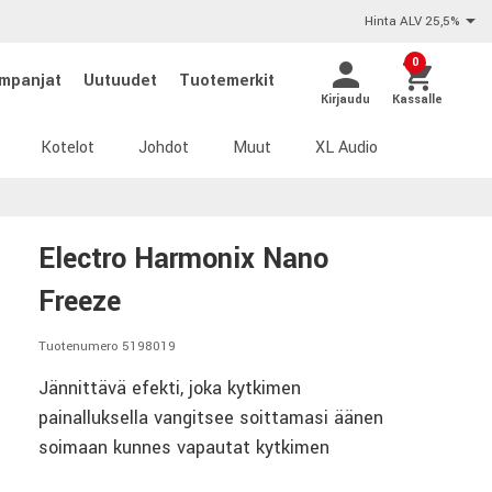
Hinta ALV 25,5%
0
mpanjat
Uutuudet
Tuotemerkit
Kirjaudu
Kassalle
Kotelot
Johdot
Muut
XL Audio
Electro Harmonix Nano
Freeze
Tuotenumero 5198019
Jännittävä efekti, joka kytkimen
painalluksella vangitsee soittamasi äänen
soimaan kunnes vapautat kytkimen