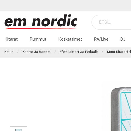
Kitarat
Rummut
Koskettimet
PA/Live
DJ
Kotiin
Kitarat Ja Bassot
Efektilaitteet Ja Pedaalit
Muut Kitaraefek