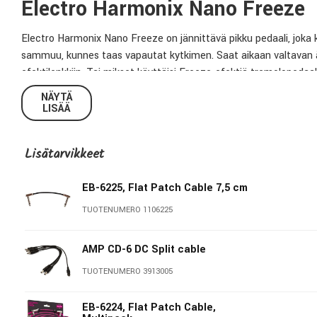
Electro Harmonix Nano Freeze
Electro Harmonix Nano Freeze on jännittävä pikku pedaali, joka 
sammuu, kunnes taas vapautat kytkimen. Saat aikaan valtavan ää
efektilenkkiin. Tai mikset käyttäisi Freeze-efektiä tremolopedaa
luovuutesi on rajana.
NÄYTÄ
LISÄÄ
Tekniset tiedot:
Lisätarvikkeet
Säätimet:
Effect level
Kytkimet:
Fast, slow, latch
EB-6225, Flat Patch Cable 7,5 cm
Buffered bybass:
Kyllä
TUOTENUMERO 1106225
Virtalähde:
Sisältyy hintaan
Tyyli:
Sound retainer
AMP CD-6 DC Split cable
TUOTENUMERO 3913005
Electro Harmonix
EB-6224, Flat Patch Cable,