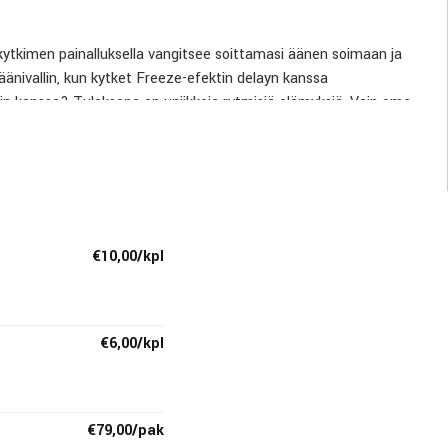
kytkimen painalluksella vangitsee soittamasi äänen soimaan ja
nivallin, kun kytket Freeze-efektin delayn kanssa
lin kanssa? Tuloksena on uniikkeja rytmisiä elämyksiä. Vain oma
€10,00/kpl
€6,00/kpl
€79,00/pak