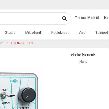
Tietoa Meistä
Ka
Studio
Mikrofonit
Kuulokkeet
Valo
Telineet
tit
EHX Nano Freeze
Nano