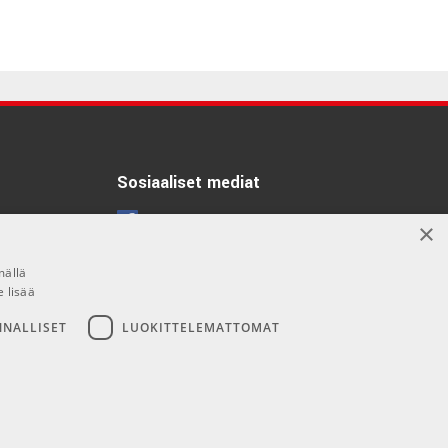
Sosiaaliset mediat
Facebook
×
Instagram
mällä
e lisää
NNALLISET
LUOKITTELEMATTOMAT