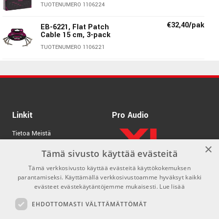
TUOTENUMERO 1106224
€32,40/pak
EB-6221, Flat Patch
Cable 15 cm, 3-pack
TUOTENUMERO 1106221
€14,10/kpl
EB-6227, Flat Patch
Cable 30 cm
TUOTENUMERO 1106227
€29,40/pak
Linkit
Ernie Ball Ball EB-6220
Pro Audio
TUOTENUMERO 1106220
Tietoa Meistä
×
Tuotemerkit
Tämä sivusto käyttää evästeitä
€12,00/kpl
EB-6226, Patch Cable
Flat 15 cm
Tämä verkkosivusto käyttää evästeitä käyttökokemuksen
Kirjaudu
TUOTENUMERO 1106226
parantamiseksi. Käyttämällä verkkosivustoamme hyväksyt kaikki
GDPR & Cookies
evästeet evästekäytäntöjemme mukaisesti.
Lue lisää
€15,10/kpl
EB-6228, Flat patch
Myyntiehdot
EHDOTTOMASTI VÄLTTÄMÄTTÖMÄT
cable 61 cm
TUOTENUMERO 1106228