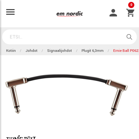
0
Kotiin
Johdot
Signaalijohdot
Plugit 6,3mm
Ernie Ball P06