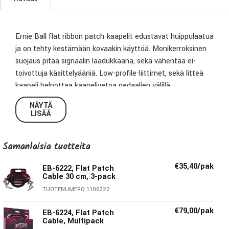
Ernie Ball flat ribbon patch-kaapelit edustavat huippulaatua
ja on tehty kestämään kovaakin käyttöä. Monikerroksinen
suojaus pitää signaalin laadukkaana, sekä vähentää ei-
toivottuja käsittelyääniä. Low-profile-liittimet, sekä litteä
kaapeli helpottaa kaapelivetoa pedaalien välillä.
NÄYTÄ
LISÄÄ
7,5 cm flat patch-kaapeli
99.95% happivapaata kuparia
Samanlaisia ​​tuotteita
Monikerroksinen suojaus
€35,40/pak
EB-6222, Flat Patch
Cable 30 cm, 3-pack
TUOTENUMERO 1106222
€79,00/pak
EB-6224, Flat Patch
Cable, Multipack