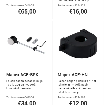
nostaa pikalukon pois ja...
Tuotenumero 4044905
Tuotenumero 4044918
€65,00
€16,00
Mapex ACF-BPK
Mapex ACF-HN
Falcon-sarjan pedaalin nuija,
Falcon-sarjan pikalukko hi-hat-
10g ja 20g painot sekä
telineisiin. Yhdellä napin
kuusiokulma-avain.
painalluksella voit nostaa
pikalukon pois ja...
Tuotenumero 4044904
Tuotenumero 4044909
€34,00
€12,00