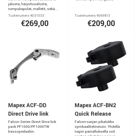
jalusta, harjoitusalusta,
rumpukapulat, malletit, sekä...
Tuotenumero 4031033
Tuotenumero 4069813
€269,00
€209,00
Mapex ACF-DD
Mapex ACF-BN2
Direct Drive link
Quick Release
Falcon Series Direct Drive link
Falcon-sarjan pikalukko
pack PF1000/PF1000TW
symbaalitelineisiin. Yhdellä
bassopedaaliin.
napin painalluksella voit