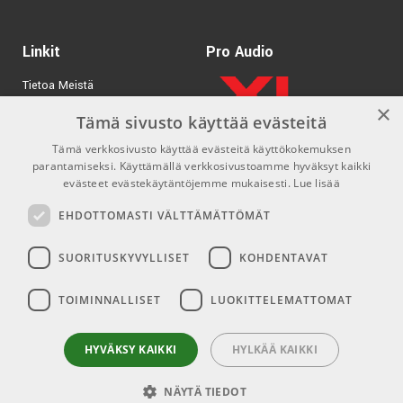
Linkit
Pro Audio
Tietoa Meistä
×
Tuotemerkit
Tämä sivusto käyttää evästeitä
Tämä verkkosivusto käyttää evästeitä käyttökokemuksen
Kirjaudu
parantamiseksi. Käyttämällä verkkosivustoamme hyväksyt kaikki
GDPR & Cookies
evästeet evästekäytäntöjemme mukaisesti.
Lue lisää
Myyntiehdot
EHDOTTOMASTI VÄLTTÄMÄTTÖMÄT
SUORITUSKYVYLLISET
KOHDENTAVAT
Yhteys
Sosiaaliset mediat
TOIMINNALLISET
LUOKITTELEMATTOMAT
info@emnordic.fi
Facebook
Instagram
HYVÄKSY KAIKKI
HYLKÄÄ KAIKKI
NÄYTÄ TIEDOT