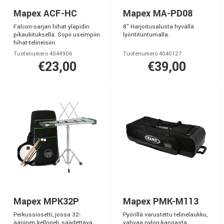
Mapex ACF-HC
Mapex MA-PD08
Falcon-sarjan hihat yläpidin
8" Harjoitusalusta hyvällä
pikaukituksella. Sopii useimpiin
lyöntituntumalla.
hihat-telineisiin.
Tuotenumero 4044906
Tuotenumero 4040127
€23,00
€39,00
Mapex MPK32P
Mapex PMK-M113
Perkussiosetti, jossa 32-
Pyörillä varustettu telinelaukku,
ääninen kellopeli, säädettävä
vahvaa nylon-kangasta