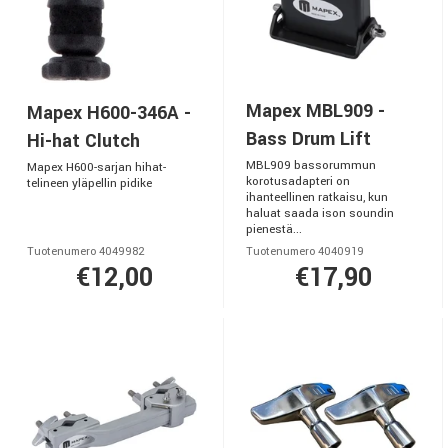
Mapex MBL909 -
Mapex H600-346A -
Bass Drum Lift
Hi-hat Clutch
MBL909 bassorummun
Mapex H600-sarjan hihat-
korotusadapteri on
telineen yläpellin pidike
ihanteellinen ratkaisu, kun
haluat saada ison soundin
pienestä...
Tuotenumero 4049982
Tuotenumero 4040919
€12,00
€17,90