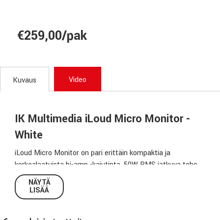
€259,00/pak
Video
Kuvaus
IK Multimedia iLoud Micro Monitor -
White
iLoud Micro Monitor on pari erittäin kompaktia ja
korkealaatuista bi-amp -kaiutinta. 50W RMS jatkuva teho
tukevalla alataajuuksilla, sekä isolla headroomilla. Teetpä
NÄYTÄ
sitten äänityksiä, editointeja, miksauksia, masterointeja,
LISÄÄ
videoeditointeja, äänisuunnittelua, on iLoud Micro Monitor
laatukumppanisi.