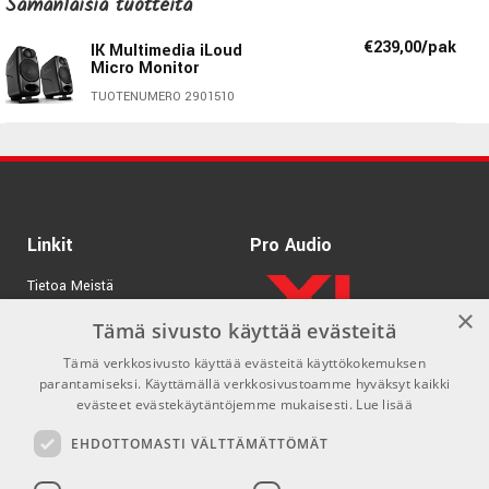
Samanlaisia ​​tuotteita
€239,00/pak
IK Multimedia iLoud
Micro Monitor
TUOTENUMERO 2901510
Linkit
Pro Audio
Tyyppi: 2-tie aktiivikaiutin, bi-amp studio monitor
Tietoa Meistä
Taajuusvaste: (-3dB): 55Hz - 20kHz
×
Tuotemerkit
Taajuusvaste: (-10dB): 45Hz - 22kHz
Tämä sivusto käyttää evästeitä
Tweeter: 3/4” silk dome, neodymium-magneetti
Tämä verkkosivusto käyttää evästeitä käyttökokemuksen
Kirjaudu
Woofer: 3” custom komposiittielementti
parantamiseksi. Käyttämällä verkkosivustoamme hyväksyt kaikki
GDPR & Cookies
evästeet evästekäytäntöjemme mukaisesti.
Lue lisää
Max. SPL @ 50cm (kahden kaiuttimen soidessa,
keskimääräinen siniaalto 100 Hz - 10 kHz): 107dB
Myyntiehdot
EHDOTTOMASTI VÄLTTÄMÄTTÖMÄT
Vahvistimien lukumäärä: 4
Vahvistintyyppi: High Efficiency Class-D