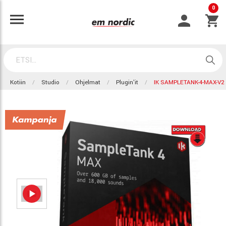
0
Kotiin
Studio
Ohjelmat
Plugin'it
IK SAMPLETANK-4-MAX-V2