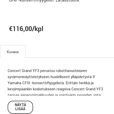
CFIII -konserttiflyygeliin. Lataustuote.
€116,00/kpl
Kuvaus
Concert Grand YF3 perustuu robottiavusteiseen
syvämoninäytteistykseen huolellisesti ylläpidetystä 9'
Yamaha CFIII -konserttiflyygelistä. Erittäin herkkä ja
kevyimpäänkin kosketukseen reagoiva Concert Grand YF3
tarjoaa äänenvoimakkuuden ja sointivärin syvyyden, joita
tarvitaan täyttämään mikä tahansa musiikkiprojekti tai
NÄYTÄ
konserttisali.
LISÄÄ