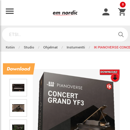
0
Kotiin
Studio
Ohjelmat
Instumentti
IK PIANOVERSE-CONC