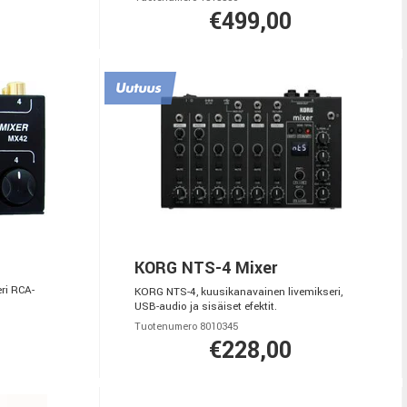
€499,00
KORG NTS-4 Mixer
ri RCA-
KORG NTS-4, kuusikanavainen livemikseri,
USB-audio ja sisäiset efektit.
Tuotenumero 8010345
€228,00