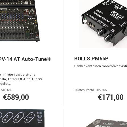
ROLLS PM55P
PV-14 AT Auto-Tune®
Henkilökohtainen monitorivahvist
n mikseri varustettuna
teillä, Antares® Auto-Tune®-
ella,...
 7312682
Tuotenumero 9127555
€589,00
€171,00