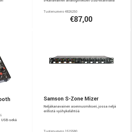
ri
5-kanavainen analogimikseri USB-liitännällä
Tuotenumero 4826250
€87,00
Samson S-Zone Mizer
ooth
Neljäkanavainen asennusmikseri, jossa neljä
erillistä vyöhykelähtöä
i
ja USB-sekä
Tuotenumero 1515580