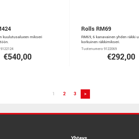
M424
Rolls RM69
n kuulutusalueen mikseri
RM69, 6 kanavainen yhden räkki u
töön.
korkuinen räkkimikseri.
 9122124
Tuotenumero 9122069
€540,00
€292,00
1
2
3
>
Yhteys