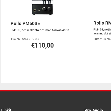
Rolls R
Rolls PM50SE
RM424, neljä
PM50S, henkilökohtainen monitorivahvistin.
asennuskäyt
Tuotenumero 9127050
Tuotenumero
€110,00
Linkit
Pro Audio