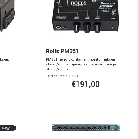
Rolls PM351
seri.
PM351 henkilökohtainen monitorimikseri
stereo/mono linjasignaalille, mikrofoni- ja
stereo/mono...
Tuotenumero 9127350
€191,00