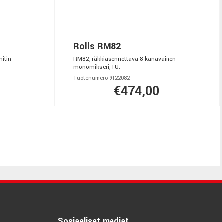
Rolls RM82
nitin
RM82, räkkiasennettava 8-kanavainen
monomikseri, 1U.
Tuotenumero 9122082
€474,00
Sosiaaliset mediat