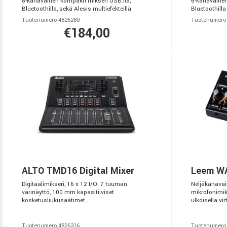
8-kanavainen kompakti mikseri USB:llä,
6-kanavainen
Bluetoothilla, sekä Alesis multiefekteillä
Bluetoothilla
Tuotenumero 4826280
Tuotenumero
€184,00
ALTO TMD16 Digital Mixer
Leem WA
Digitaalimikseri, 16 x 12 I/O. 7 tuuman
Neljäkanavain
värinäyttö, 100 mm kapasitiiviset
mikrofonimiks
kosketusliukusäätimet...
ulkoisella vir
Tuotenumero 4826316
Tuotenumero