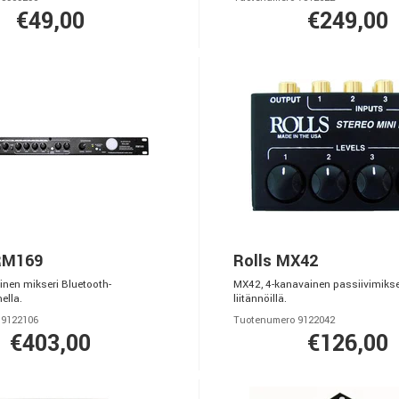
€49,00
€249,00
RM169
Rolls MX42
nen mikseri Bluetooth-
MX42, 4-kanavainen passiivimikse
ella.
liitännöillä.
 9122106
Tuotenumero 9122042
€403,00
€126,00