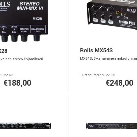
Rolls MX54S
X28
MX54S, 3-kanavainen mikrofonimik
vainen stereo-linjamikseri.
 9122028
Tuotenumero 9122055
€188,00
€248,00