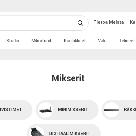
Tietoa Meistä
Ka
Studio
Mikrofonit
Kuulokkeet
Valo
Telineet
Mikserit
HVISTIMET
MINIMIKSERIT
RÄKK
DIGITAALIMIKSERIT