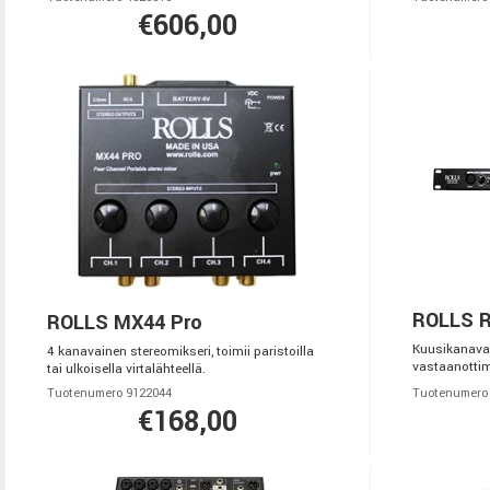
€606,00
ROLLS 
ROLLS MX44 Pro
Kuusikanavai
4 kanavainen stereomikseri, toimii paristoilla
vastaanottim
tai ulkoisella virtalähteellä.
Tuotenumero 9122044
Tuotenumero
€168,00