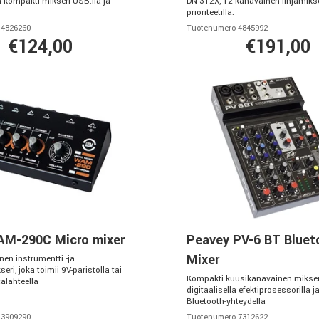
 kompakti mikseri USB:lla ja
DN-312X, 12 kanavainen linjamikse
prioriteetillä.
 4826260
Tuotenumero 4845992
€124,00
€191,00
M-290C Micro mixer
Peavey PV-6 BT Bluet
Mixer
en instrumentti -ja
eri, joka toimii 9V-paristolla tai
Kompakti kuusikanavainen mikser
talähteellä
digitaalisella efektiprosessorilla 
Bluetooth-yhteydellä
 3909290
Tuotenumero 7312622