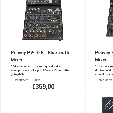
Peavey PV-10 BT Bluetooth
Peavey 
Mixer
Mixer
10-kanavainen mikseri digitaalisella
14-kanavaine
efektiprosessorilla ja USB-sekä Bluetooth-
digitaaliefek
yhteydellä
vireenkorjauks
Tuotenumero 7312842
Tuotenumero
€359,00