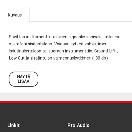
Kuvaus
Sovittaa instrumentti tasoisen signaalin sopivaksi mikserin
mikrofoni sisääntuloon. Voidaan kytkeä vahvistimen
kaiutinulostuloon tai suoraan instrumenttiin. Ground Lift-,
Low Cut ja sisääntulon vaimennuskytkimet (-30 db)
NÄYTÄ
LISÄÄ
Linkit
Pro Audio