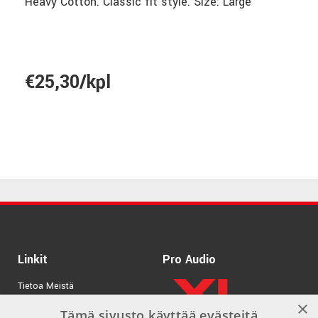
Heavy Cotton. Classic fit style. Size: Large
€25,30/kpl
Linkit
Pro Audio
Tietoa Meistä
×
Tuotemerkit
Tämä sivusto käyttää evästeitä