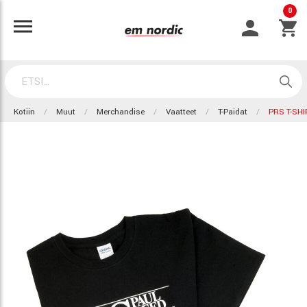
0
Kotiin
Muut
Merchandise
Vaatteet
T-Paidat
PRS T-SHI