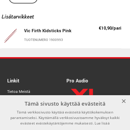
K
uulokkeiden mukana toimitetaan kevyt ja kätevä
kuljetuspussi.
Lisätarvikkeet
Tekniset tiedot:
€10,90/pari
Vic Firth Kidsticks Pink
Vaimennus:
Jopa 25dB
TUOTENUMERO 1900993
Väri:
Punainen
Koko:
Lasten koko
Säilytys/kuljetuspussi:
Kyllä
Linkit
Pro Audio
Vic Firth
Tietoa Meistä
Vuonna 1963 Bostonissa, Massachusettsin osavaltiossa
×
Tuotemerkit
Tämä sivusto käyttää evästeitä
perustettu yhtiö on tänään maailman suurin
rumpukapuloiden ja mallettien valmistaja. Yhtiön perustaja
Tämä verkkosivusto käyttää evästeitä käyttökokemuksen
Kirjaudu
parantamiseksi. Käyttämällä verkkosivustoamme hyväksyt kaikki
Mr. Firth, oli ollut Boston Symphony Orchestran
GDPR & Cookies
evästeet evästekäytäntöjemme mukaisesti.
Lue lisää
lyömäsoittajana 12 vuotta ja hän sai soitettavakseen