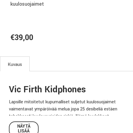
kuulosuojaimet
€39,00
Kuvaus
Vic Firth Kidphones
Lapsille mitoitetut kupumalliset suljetut kuulosuojaimet
vaimentavat ympäröivää melua jopa 25 desibeliä estäen
tehokkaasti kuulovaurioiden riskiä. Nämä kuulokkeet
tarjoavat kullannupuillesi mahdollisuuden osallistua
NÄYTÄ
konsertteihin ja harrastaa musiikkia turvallisesti.
LISÄÄ