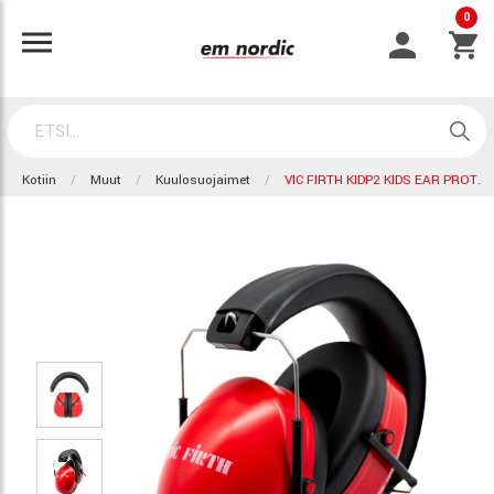
0
Kotiin
Muut
Kuulosuojaimet
VIC FIRTH KIDP2 KIDS EAR PROT.