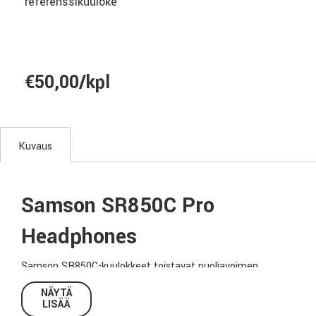
referenssikuuloke
€50,00/kpl
Kuvaus
Samson SR850C Pro
Headphones
Samson SR850C-kuulokkeet toistavat puoliavoimen
rakenteen ja 50mm drivereiden ansiosta koko
NÄYTÄ
taajuuskaistan matalasta bassosta kristallinselkeään
LISÄÄ