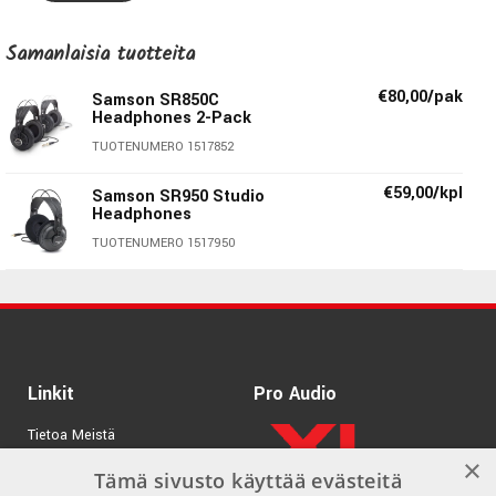
diskanttiin. Itsesäätyvä pääpanta muotoutuu vaivattomasti
oman pääsi mukaan.
Samanlaisia ​​tuotteita
Tekniset tiedot:
€80,00/pak
Samson SR850C
Headphones 2-Pack
Malli:
SR850C
TUOTENUMERO 1517852
Elementin koko:
50mm
€59,00/kpl
Samson SR950 Studio
Taajuusvaste:
10Hz-30kHz
Headphones
Impedanssi:
32Ohm
TUOTENUMERO 1517950
Kaapelin pituus:
2,5m
Samson technologies
Samson aloitti toimintansa jo 30 vuotta sitten pienenä
Linkit
Pro Audio
langattomien mikrofonien valmistajana. Vuosien varrella
Tietoa Meistä
Samson on tuonut langattoman äänitekniikan alalle useita
×
innovaatioita, kuten dbx-kohinanvaimennuksen sekä
Tuotemerkit
Tämä sivusto käyttää evästeitä
valittavat lähetystaajuudet. Tänään Samsonin tuotteet