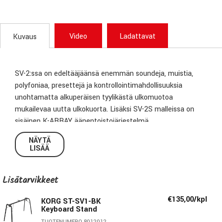
Video
Ladattavat
Kuvaus
SV-2:ssa on edeltääjäänsä enemmän soundeja, muistia,
polyfoniaa, presettejä ja kontrollointimahdollisuuksia
unohtamatta alkuperäisen tyylikästä ulkomuotoa
mukailevaa uutta ulkokuorta. Lisäksi SV-2S malleissa on
sisäinen K-ARRAY äänentoistojärjestelmä.
NÄYTÄ
LISÄÄ
Lisätarvikkeet
€135,00/kpl
KORG ST-SV1-BK
Keyboard Stand
TUOTENUMERO 8012012