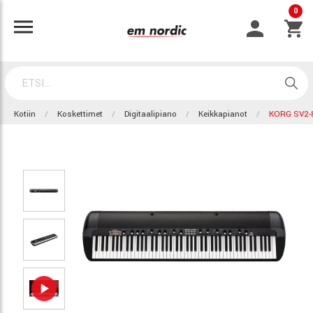
0
Kotiin
Koskettimet
Digitaalipiano
Keikkapianot
KORG SV2-