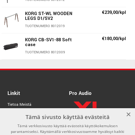
€239,00/kpl
KORG ST-WL WOODEN
LEGS D1/SV2
Specifications:
TUOTENUMERO 8012019
Keyboard
€180,00/kpl
KORG CB-SV1-88 Soft
case
SV-2/SV-2S (73 keys): 73 keys (E to E), Velocity sensitive
TUOTENUMERO 8012009
KORG RH3 (Real Weighted Hammer Action 3)
SV-2/SV-2S (88 keys): 88 keys (A to C), Velocity sensitive
KORG RH3 (Real Weighted Hammer Action 3)
Touch selection: Eight curves
Linkit
Pro Audio
Tuning: Master Transpose, Master Tune, Tuning curves
Tietoa Meistä
×
Tuotemerkit
Sounds:
Tämä sivusto käyttää evästeitä
Tämä verkkosivusto käyttää evästeitä käyttökokemuksen
Kirjaudu
Sound generation: EDS-X (Enhanced Definition Synthesis -
parantamiseksi. Käyttämällä verkkosivustoamme hyväksyt kaikki