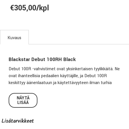
€305,00/kpl
Kuvaus
Blackstar Debut 100RH Black
Debut 100R -vahvistimet ovat yksinkertaisen tyylikkäitä. Ne
ovat ihanteellisia pedaalien käyttäjille, ja Debut 100R
keskittyy äänenlaatuun ja käytettävyyteen ilman turhia
säätöjä. Nämä monipuoliset vahvistimet sopivat
täydellisesti kaikentasoisille kitaristeille – olitpa sitten
NÄYTÄ
LISÄÄ
jammailemassa makuuhuoneessa, harjoittelemassa
pienessä huoneessa tai esiintymässä lavalla. Niissä on
erillinen MOSFET-etuvahvistin, patentoitu ISF-äänensäätö,
Lisätarvikkeet
digitaalinen kaiku, linjatulo, kaiutinsimulaatiolla varustettu