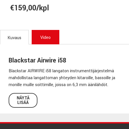
€159,00/kpl
Video
Kuvaus
Blackstar Airwire i58
Blackstar AIRWIRE i58 langaton instrumenttijärjestelmä
mahdollistaa langattoman yhteyden kitaroille, bassoille ja
monille muille soittimille, joissa on 6,3 mm äänilähdöt.
Järjestelmä toimii 5,8 GHz:n alueella, joka on vähemmän
NÄYTÄ
LISÄÄ
täynnä taajuusaluetta, johon lähellä olevat Wi-Fi-signaalit
eivät vaikuta. Erittäin lyhyt latenssi ja tarkka taajuusvaste
takaavat autenttisen äänen ja tunteen, mikä mahdollistaa
parhaan mahdollisen signaalin ja vasteen lavalla ilman