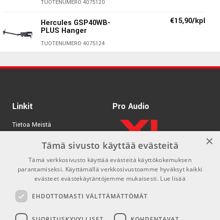
TUOTENUMERO 4075120
ansaitseman lepotauon. Uraauurtava kehitystyö,
hienostuneet rakenneratkaisut ja modernit ominaisuudet
€15,90/kpl
Hercules GSP40WB-
ovat yrityksen kolme toimintaa ohjaavaa pääperiaatetta.
PLUS Hanger
Nämä periaatteet ohjaavat yrityksen toimintaa
TUOTENUMERO 4075124
maailmanlaajuisesti olipa sitten kyse kehitystyöstä,
Hercules GSP41SB-
€17,90/kpl
markkinoinnista tai myynnistä. Kenen käsiin luotat
PLUS Guitar hanger for
instrumenttisi lavalla, studiossa tai kotonasi? Valitse
Slatwall
HERCULES - se symboloi luottamusta
TUOTENUMERO 4075127
Linkit
Pro Audio
Hercules GSP38WB
€14,90/kpl
PLUS Wallmount
Hanger
Tietoa Meistä
TUOTENUMERO 4075017
×
Tuotemerkit
Tämä sivusto käyttää evästeitä
Tämä verkkosivusto käyttää evästeitä käyttökokemuksen
Kirjaudu
parantamiseksi. Käyttämällä verkkosivustoamme hyväksyt kaikki
GDPR & Cookies
evästeet evästekäytäntöjemme mukaisesti.
Lue lisää
Myyntiehdot
EHDOTTOMASTI VÄLTTÄMÄTTÖMÄT
SUORITUSKYVYLLISET
KOHDENTAVAT