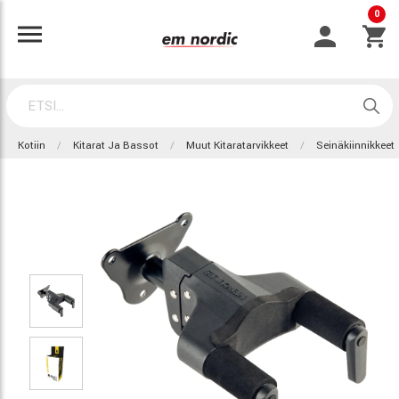
0
Kotiin
Kitarat Ja Bassot
Muut Kitaratarvikkeet
Seinäkiinnikkeet