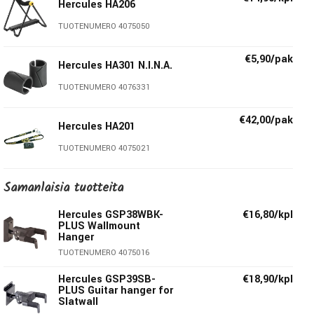
Hercules HA206
ansiosta lisäät vaivattomasti Hercules Auto-Grip-
TUOTENUMERO 4075050
pidikkeiden paksuutta instrumentin ripustuskohdasta.
N.I.N.A:n ansiosta Hercules-pidikkeet sopivat myös
€5,90/pak
kapeakaulaisille soittimille, joiden kaulan minimileveys on
Hercules HA301 N.I.N.A.
28mm/1,10” (esim. banjot ja mandoliinit).
TUOTENUMERO 4076331
Tekniset tiedot:
€42,00/pak
Hercules HA201
TUOTENUMERO 4075021
Kannattimen pituus:
105mm
Maksimikuorma:
7Kg
Samanlaisia ​​tuotteita
Muuta:
Mukana kiinnitysruuvit
Malli:
GSP39WB-PLUS
Hercules GSP38WBK-
€16,80/kpl
PLUS Wallmount
Hanger
TUOTENUMERO 4075016
Hercules stands
Hercules GSP39SB-
€18,90/kpl
Jokainen Hercules-teline symboloi ratkaisua johonkin. Nämä
PLUS Guitar hanger for
Slatwall
modernit telineet tarjoavat instrumenteillesi niiden