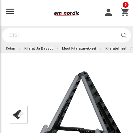
0
Kotiin
Kitarat Ja Bassot
Muut Kitaratarvikkeet
Kitaratelineet