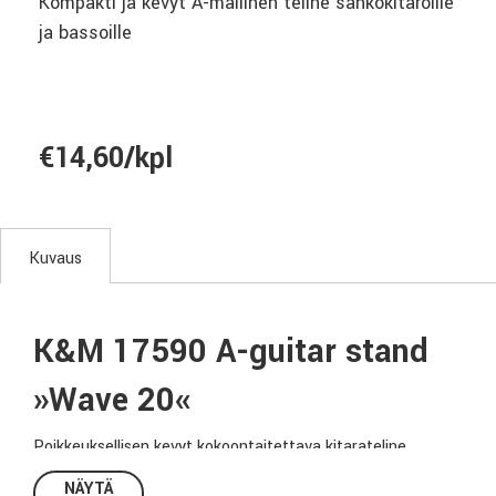
Kompakti ja kevyt A-mallinen teline sähkökitaroille
ja bassoille
€14,60/kpl
Kuvaus
K&M 17590 A-guitar stand
»Wave 20«
Poikkeuksellisen kevyt kokoontaitettava kitarateline.
Erityinen mekanismi mahdollistaa telineen pystytyksen ja
NÄYTÄ