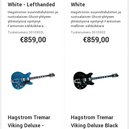
White - Lefthanded
White
Hagströmin suunnittelutiimin ja
Hagströmin suunnittelutiimin ja
ruotsalaisen Ghost-yhtyeen
ruotsalaisen Ghost-yhtyeen
yhteistyönä syntynyt
yhteistyönä syntynyt Fantomen
Fantomen-sähkökitara....
mallinen sähkökitara
Tuotenumero 3010902L
Tuotenumero 3010902
€859,00
€859,00
Hagstrom Tremar
Hagstrom Tremar
Viking Deluxe -
Viking Deluxe Black