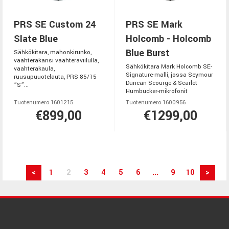
PRS SE Custom 24
PRS SE Mark
Slate Blue
Holcomb - Holcomb
Blue Burst
Sähkökitara, mahonkirunko,
vaahterakansi vaahteraviilulla,
Sähkökitara Mark Holcomb SE-
vaahterakaula,
Signature-malli, jossa Seymour
ruusupuuotelauta, PRS 85/15
Duncan Scourge & Scarlet
”S”...
Humbucker-mikrofonit
Tuotenumero 1601215
Tuotenumero 1600956
€899,00
€1299,00
<
1
2
3
4
5
6
...
9
10
>