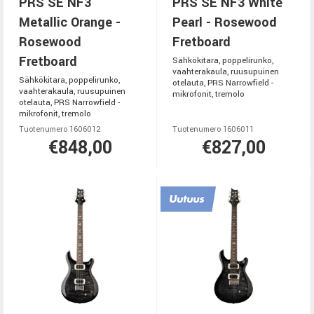
PRS SE NF3
PRS SE NF3 White
Metallic Orange -
Pearl - Rosewood
Rosewood
Fretboard
Fretboard
Sähkökitara, poppelirunko,
vaahterakaula, ruusupuinen
Sähkökitara, poppelirunko,
otelauta, PRS Narrowfield -
vaahterakaula, ruusupuinen
mikrofonit, tremolo
otelauta, PRS Narrowfield -
mikrofonit, tremolo
Tuotenumero 1606012
Tuotenumero 1606011
€848,00
€827,00