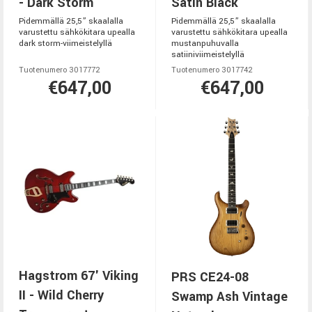
- Dark Storm
Satin Black
Pidemmällä 25,5” skaalalla
Pidemmällä 25,5” skaalalla
varustettu sähkökitara upealla
varustettu sähkökitara upealla
dark storm-viimeistelyllä
mustanpuhuvalla
satiiniviimeistelyllä
Tuotenumero 3017772
Tuotenumero 3017742
€647,00
€647,00
Hagstrom 67' Viking
PRS CE24-08
II - Wild Cherry
Swamp Ash Vintage