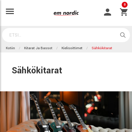
0
Kotiin
Kitarat Ja Bassot
Kielisoittimet
Sähkökitarat
Sähkökitarat