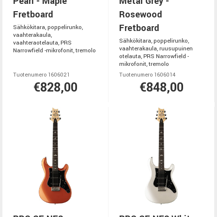
Pearl - Maple
Metal Grey -
Fretboard
Rosewood
Fretboard
Sähkökitara, poppelirunko,
vaahterakaula,
Sähkökitara, poppelirunko,
vaahteraotelauta, PRS
vaahterakaula, ruusupuinen
Narrowfield -mikrofonit, tremolo
otelauta, PRS Narrowfield -
mikrofonit, tremolo
Tuotenumero 1606021
Tuotenumero 1606014
€828,00
€848,00