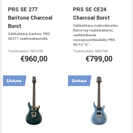
PRS SE 277
PRS SE CE24
Baritone Charcoal
Charcoal Burst
Burst
Sähkökitara, mahonkirunko,
flame top-vaahterakansi,
Sähkökitara, baritoni. PRS
vaahterakaula
SE277 vaahterakannella
ruusupuuotelaudalla, PRS
85/15 "S"...
Tuotenumero 1601299
Tuotenumero 1600749
€960,00
€799,00