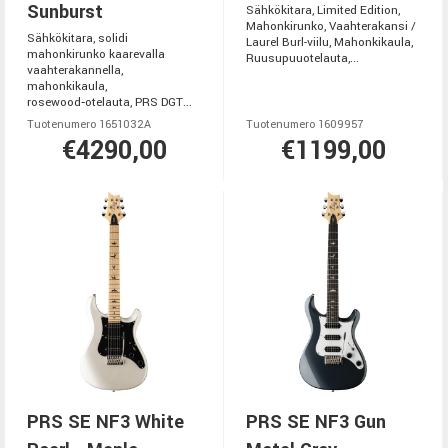
Sunburst
Sähkökitara, Limited Edition,
Mahonkirunko, Vaahterakansi /
Sähkökitara, solidi
Laurel Burl-viilu, Mahonkikaula,
mahonkirunko kaarevalla
Ruusupuuotelauta,...
vaahterakannella,
mahonkikaula,
rosewood‑otelauta, PRS DGT...
Tuotenumero 1651032A
Tuotenumero 1609957
€4290,00
€1199,00
PRS SE NF3 White
PRS SE NF3 Gun