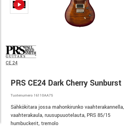
CE 24
PRS CE24 Dark Cherry Sunburst
Tuotenumero 16110AA75
Sähkökitara jossa mahonkirunko vaahterakannella,
vaahterakaula, ruusupuuotelauta, PRS 85/15
humbuckerit, tremolo