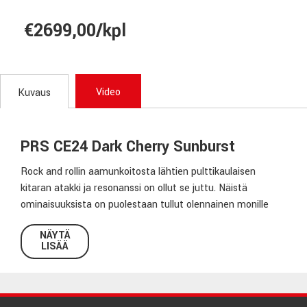
€2699,00/kpl
Video
Kuvaus
PRS CE24 Dark Cherry Sunburst
Rock and rollin aamunkoitosta lähtien pulttikaulaisen
kitaran atakki ja resonanssi on ollut se juttu. Näistä
ominaisuuksista on puolestaan tullut olennainen monille
soittajille, jotka yrittävät kertoa tarinansa musiikin kautta.
NÄYTÄ
CE 24
yhdistää PRS:n perinteisen rungon yhdistelmän,
LISÄÄ
jossa on mahonkirunko ja vaahterakansi, pultattu
vaahterakaula ja ruusupuuotelauta.
Alkuperäinen CE esiteltiin vuonna 1988.