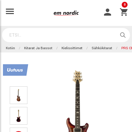
0
Kotiin
Kitarat Ja Bassot
Kielisoittimet
Sähkökitarat
PRS C