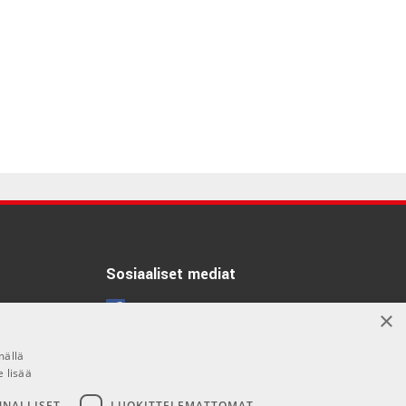
Sosiaaliset mediat
Facebook
×
Instagram
mällä
e lisää
NNALLISET
LUOKITTELEMATTOMAT