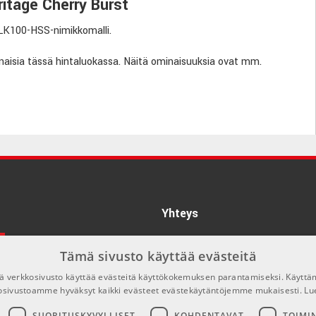
tage Cherry Burst
 LK100-HSS-nimikkomalli.
inaisia tässä hintaluokassa. Näitä ominaisuuksia ovat mm.
ula ruusupuisella otelaudalla, lukittavat virityskoneistot sekä
ettu klassisella HSS-mikrofonikonfiguraatiolla; H I humbucker-
e coil -mikrofonia ovat AlNiCo-tyyppisiä mikrofoneja. Kitarassa
änenvoimakkuuden säätimellä.
Yhteys
info@emnordic.fi
Tämä sivusto käyttää evästeitä
 verkkosivusto käyttää evästeitä käyttökokemuksen parantamiseksi. Käyttä
osivustoamme hyväksyt kaikki evästeet evästekäytäntöjemme mukaisesti.
Lu
SUORITUSKYVYLLISET
KOHDENTAVAT
TOIMI