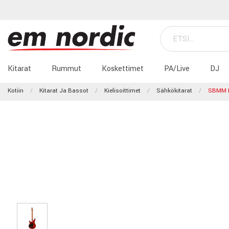
Kitarat
Rummut
Koskettimet
PA/Live
DJ
Kotiin
Kitarat Ja Bassot
Kielisoittimet
Sähkökitarat
SBMM L