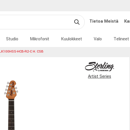
Tietoa Meistä
Ka
Studio
Mikrofonit
Kuulokkeet
Valo
Telineet
K100HSS-HCB-R2-C H. CSB
Artist Series