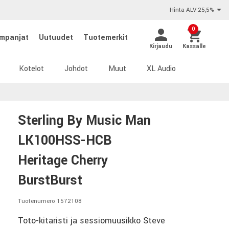
Hinta ALV 25,5%
0
mpanjat
Uutuudet
Tuotemerkit
Kirjaudu
Kassalle
Kotelot
Johdot
Muut
XL Audio
Sterling By Music Man
LK100HSS-HCB
Heritage Cherry
BurstBurst
Tuotenumero 1572108
Toto-kitaristi ja sessiomuusikko Steve