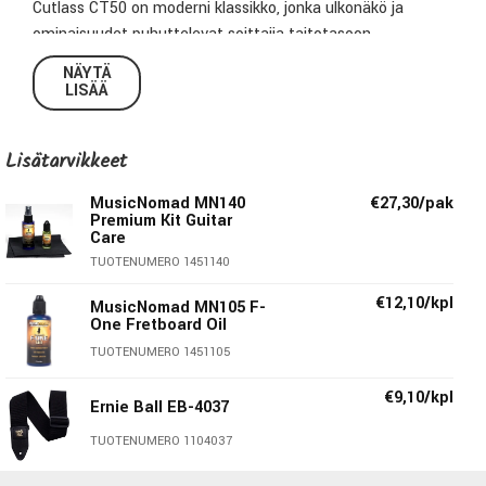
Cutlass CT50 on moderni klassikko, jonka ulkonäkö ja
ominaisuudet puhuttelevat soittajia taitotasoon
katsomatta.
NÄYTÄ
LISÄÄ
Cutlass CT50-malleissa on paahdettu vaahterakaula ja
lukittavat virittimet, jotka yhdessä tekevät mallin
Lisätarvikkeet
soittotuntumasta miellyttävän. Modernin soittajan
tarpeisiin kehitetty CT50 on varustettu viisiasentoisella
MusicNomad MN140
€27,30/pak
mikkikytkimellä ja kolmella Sterling by Music Man-
Premium Kit Guitar
mikrofonilla, jotka tarjoavat monipuolisen soundivalikoiman.
Care
TUOTENUMERO 1451140
Tekniset tiedot:
€12,10/kpl
MusicNomad MN105 F-
One Fretboard Oil
Runko:
Poppeli
TUOTENUMERO 1451105
Kaula:
Paahdettu vaahtera
Otelauta:
Paahdettu vaahtera
€9,10/kpl
Ernie Ball EB-4037
Nauhat:
22 medium
TUOTENUMERO 1104037
Radius:
12" (30.5 cm)
Skaala:
25.5" (64.8 cm)