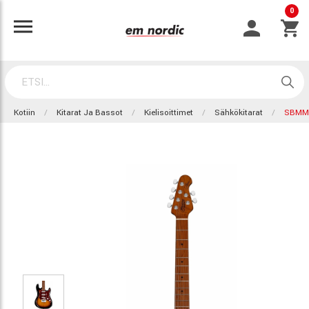
0
Kotiin
Kitarat Ja Bassot
Kielisoittimet
Sähkökitarat
SBMM