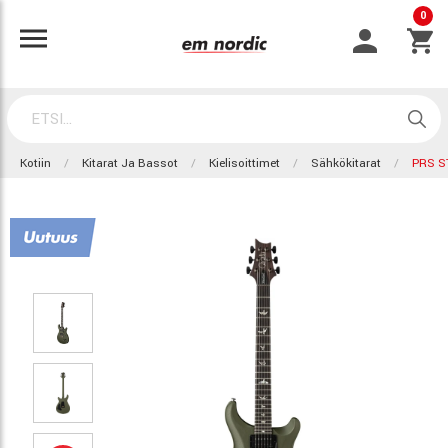
0
Kotiin
Kitarat Ja Bassot
Kielisoittimet
Sähkökitarat
PRS S