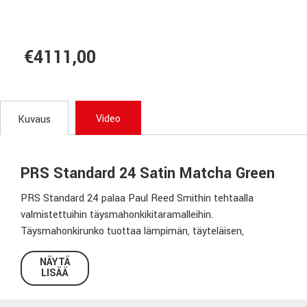
€4111,00
Video
Kuvaus
PRS Standard 24 Satin Matcha Green
PRS Standard 24 palaa Paul Reed Smithin tehtaalla
valmistettuihin täysmahonkikitaramalleihin.
Täysmahonkirunko tuottaa lämpimän, täyteläisen,
keskialueella eteenpäin suuntautuvan soundin, ja sen
NÄYTÄ
satiininen nitroviimeistely tuo soittimeen hillityn ilmeen ja
LISÄÄ
miellyttävän soitettavuuden.