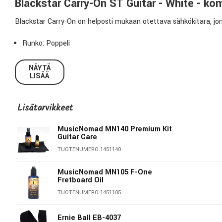
Blackstar Carry-On ST Guitar - White - ko
Blackstar Carry-On on helposti mukaan otettava sähkökitara, jo
Runko: Poppeli
Kaula: Vaahtera
Otelauta: Laakeripuu, 19 nauhaa
NÄYTÄ
LISÄÄ
Skaala: 20.7″ (527mm)
Mikrofonit: Mini-humbucker
Säätimet: Volume , Tone
Lisätarvikkeet
Virityskoneistot: 1:14 gear ratio
Kielet: 12-54
MusicNomad MN140 Premium Kit
Guitar Care
Talla: TOM style
Valkoinen
TUOTENUMERO 1451140
MusicNomad MN105 F-One
Fretboard Oil
TUOTENUMERO 1451105
Ernie Ball EB-4037