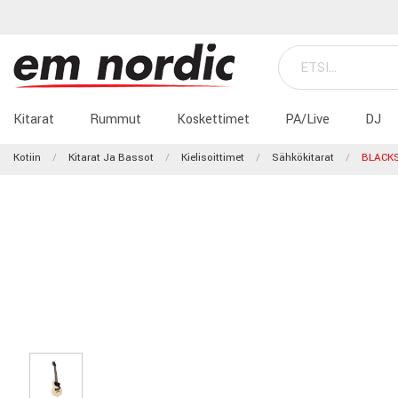
Kitarat
Rummut
Koskettimet
PA/Live
DJ
Kotiin
Kitarat Ja Bassot
Kielisoittimet
Sähkökitarat
BLACKS