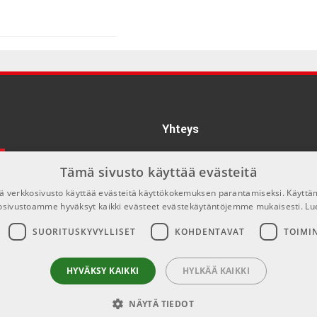
€25,00/kpl
€39,00/kpl
Yhteys
info@emnordic.fi
Tämä sivusto käyttää evästeitä
€45,50/kpl
 verkkosivusto käyttää evästeitä käyttökokemuksen parantamiseksi. Käyttä
osivustoamme hyväksyt kaikki evästeet evästekäytäntöjemme mukaisesti.
Lu
SUORITUSKYVYLLISET
KOHDENTAVAT
TOIMI
€8,00/kpl
HYVÄKSY KAIKKI
HYLKÄÄ KAIKKI
€5,00/kpl
NÄYTÄ TIEDOT