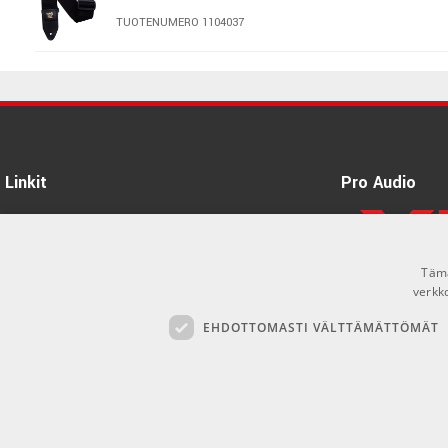
TUOTENUMERO 1104037
Kyser KGEBA Electric Guitar Capo
TUOTENUMERO 1181400
Hercules GS412B-PLUS Guitar
Stand
Linkit
Pro Audio
TUOTENUMERO 4075131
Tietoa Meistä
Ernie Ball Musician's Tool Kit -
Tuotemerkit
4114
Tämä
TUOTENUMERO 1104114
Kirjaudu
verkk
EHDOTTOMASTI VÄLTTÄMÄTTÖMÄT
GDPR & Cookies
AMP CR-10 3m Guitar Cable
Myyntiehdot
TUOTENUMERO 3911010
Ernie Ball EB-4220