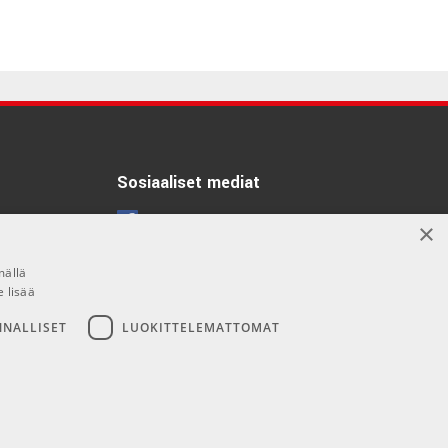
Sosiaaliset mediat
Facebook
×
Instagram
mällä
e lisää
NNALLISET
LUOKITTELEMATTOMAT