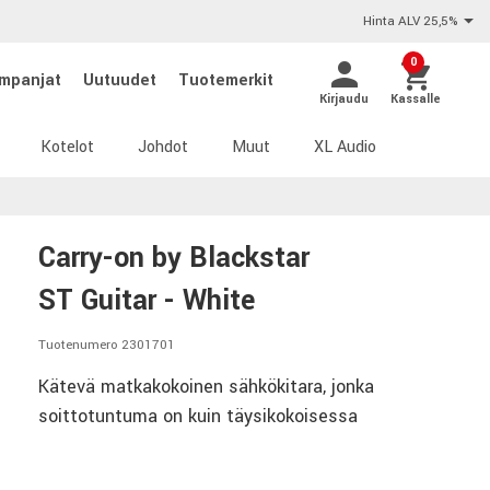
Hinta ALV 25,5%
0
mpanjat
Uutuudet
Tuotemerkit
Kirjaudu
Kassalle
Kotelot
Johdot
Muut
XL Audio
Carry-on by Blackstar
ST Guitar - White
Tuotenumero 2301701
Kätevä matkakokoinen sähkökitara, jonka
soittotuntuma on kuin täysikokoisessa