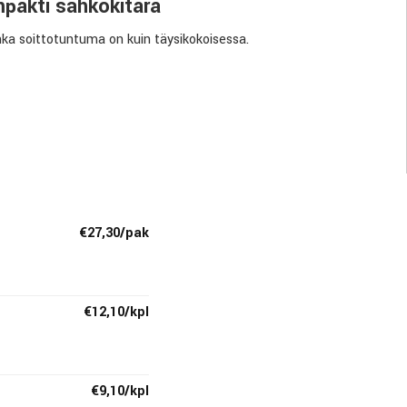
mpakti sähkökitara
nka soittotuntuma on kuin täysikokoisessa.
€27,30/pak
€12,10/kpl
€9,10/kpl