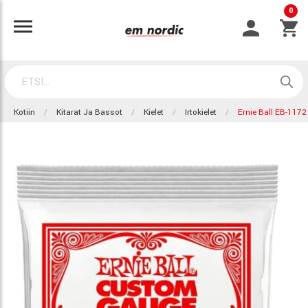
0
Kotiin
Kitarat Ja Bassot
Kielet
Irtokielet
Ernie Ball EB-1172