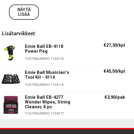
Gauge: .072 Wound
NÄYTÄ
Nickel Wound
LISÄÄ
For Electric Guitar
Lisätarvikkeet
€27,30/kpl
Ernie Ball EB-4118
Power Peg
TUOTENUMERO 1104118
€45,50/kpl
Ernie Ball Musician's
Tool Kit - 4114
TUOTENUMERO 1104114
Ernie Ball EB-4277
€3,90/pak
Wonder Wipes, String
Cleaner, 6 pc
TUOTENUMERO 1104277
€17,90/kpl
Ernie Ball EB-9604
Pegwinder Plus