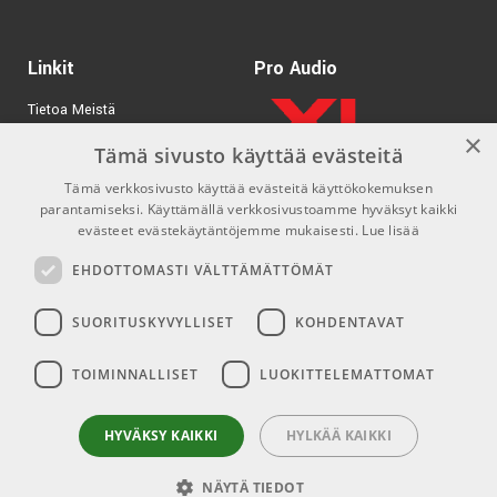
TUOTENUMERO 1109604
Linkit
Pro Audio
Tietoa Meistä
×
Tuotemerkit
Tämä sivusto käyttää evästeitä
Tämä verkkosivusto käyttää evästeitä käyttökokemuksen
Kirjaudu
parantamiseksi. Käyttämällä verkkosivustoamme hyväksyt kaikki
GDPR & Cookies
evästeet evästekäytäntöjemme mukaisesti.
Lue lisää
Myyntiehdot
EHDOTTOMASTI VÄLTTÄMÄTTÖMÄT
SUORITUSKYVYLLISET
KOHDENTAVAT
Yhteys
Sosiaaliset mediat
TOIMINNALLISET
LUOKITTELEMATTOMAT
info@emnordic.fi
Facebook
Instagram
HYVÄKSY KAIKKI
HYLKÄÄ KAIKKI
NÄYTÄ TIEDOT