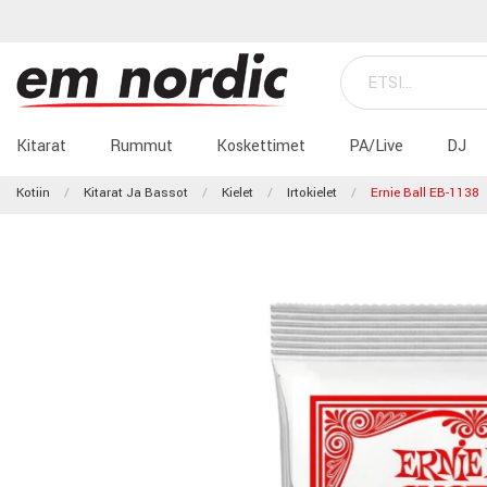
Kitarat
Rummut
Koskettimet
PA/Live
DJ
Kotiin
Kitarat Ja Bassot
Kielet
Irtokielet
Ernie Ball EB-1138