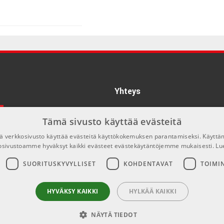
€17,90/kpl
Yhteys
info@emnordic.fi
Tämä sivusto käyttää evästeitä
 verkkosivusto käyttää evästeitä käyttökokemuksen parantamiseksi. Käyttä
osivustoamme hyväksyt kaikki evästeet evästekäytäntöjemme mukaisesti.
Lu
SUORITUSKYVYLLISET
KOHDENTAVAT
TOIMI
HYVÄKSY KAIKKI
HYLKÄÄ KAIKKI
NÄYTÄ TIEDOT