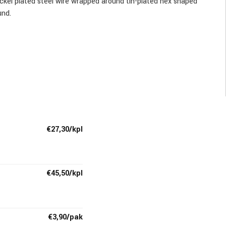
ickel plated steel wire wrapped around tin-plated hex shaped
und.
€27,30/kpl
€45,50/kpl
€3,90/pak