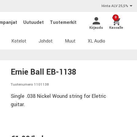
Hinta ALV 25,5%
0
mpanjat
Uutuudet
Tuotemerkit
Kirjaudu
Kassalle
Kotelot
Johdot
Muut
XL Audio
Ernie Ball EB-1138
Tuotenumero 1101138
Single .038 Nickel Wound string for Eletric
guitar.