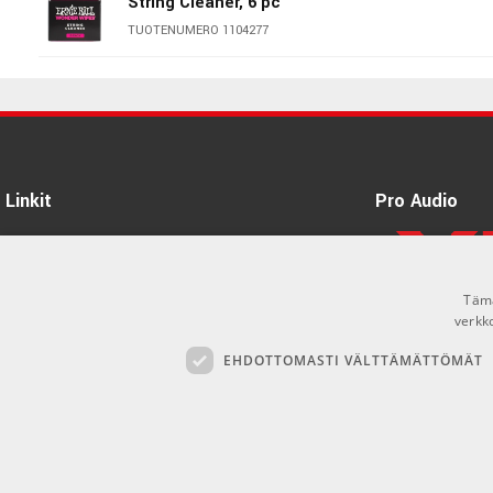
String Cleaner, 6 pc
TUOTENUMERO 1104277
Ernie Ball EB-9604 Pegwinder Plus
TUOTENUMERO 1109604
Linkit
Pro Audio
Tietoa Meistä
Tuotemerkit
Tämä
Kirjaudu
verkk
EHDOTTOMASTI VÄLTTÄMÄTTÖMÄT
GDPR & Cookies
Myyntiehdot