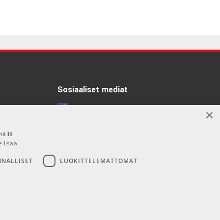
Sosiaaliset mediat
Facebook
×
Instagram
mällä
e lisää
NNALLISET
LUOKITTELEMATTOMAT