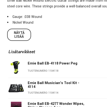
Ernie Ball Nickel Wound Electric Guitar Strings are made from n
steel core wire. These strings provide a well-balanced overall so
Gauge: .038 Wound
Nickel Wound
For Electric Guitar
NÄYTÄ
LISÄÄ
Lisätarvikkeet
Ernie Ball EB-4118 Power Peg
TUOTENUMERO 1104118
Ernie Ball Musician's Tool Kit -
4114
TUOTENUMERO 1104114
Ernie Ball EB-4277 Wonder Wipes,