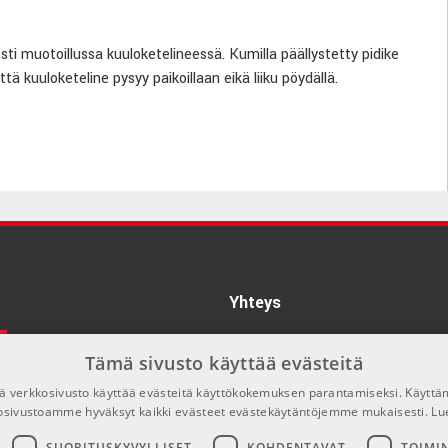
sesti muotoillussa kuuloketelineessä. Kumilla päällystetty pidike
ä kuuloketeline pysyy paikoillaan eikä liiku pöydällä.
Yhteys
 laatutuotteiden merkki. K&M:n jalustat tunnetaan nerokkaista
info@emnordic.fi
 on 270 työlleen omistautunutta ammattilaista Saksan
Tämä sivusto käyttää evästeitä
li 1500 eri tuotenimikettä, joita myydään 80 maahan kautta
 verkkosivusto käyttää evästeitä käyttökokemuksen parantamiseksi. Käyttä
iammattilaisten vakiokalustoa.
osivustoamme hyväksyt kaikki evästeet evästekäytäntöjemme mukaisesti.
Lu
SUORITUSKYVYLLISET
KOHDENTAVAT
TOIMI