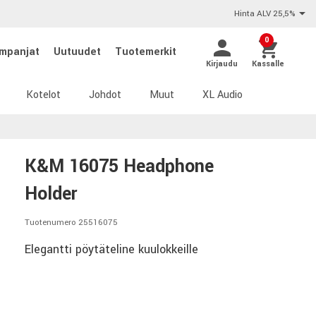
Hinta ALV 25,5%
0
mpanjat
Uutuudet
Tuotemerkit
Kirjaudu
Kassalle
Kotelot
Johdot
Muut
XL Audio
K&M 16075 Headphone
Holder
Tuotenumero 25516075
Elegantti pöytäteline kuulokkeille