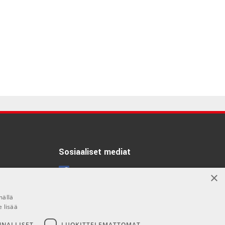
Sosiaaliset mediat
Facebook
×
Instagram
mällä
e lisää
NNALLISET
LUOKITTELEMATTOMAT