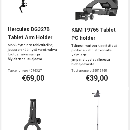
Hercules DG327B
K&M 19765 Tablet
Tablet Arm Holder
PC holder
Monikäyttöinen tablettiteline,
Telineen varteen kiinnitettävä
jossa on kääntyvä varsi, vahva
pidike tablettitietokoneille.
lukitusmekanismi ja
Valmisettu
älylaitettasi suojaava...
ympäristöystävällisestä
biohajoavasta...
Tuotenumero 4076327
Tuotenumero 25519765
€69,00
€39,00