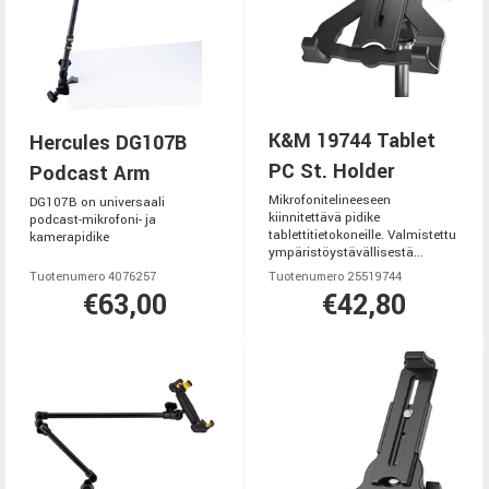
K&M 19744 Tablet
Hercules DG107B
PC St. Holder
Podcast Arm
Mikrofonitelineeseen
DG107B on universaali
kiinnitettävä pidike
podcast-mikrofoni- ja
tablettitietokoneille. Valmistettu
kamerapidike
ympäristöystävällisestä...
Tuotenumero 4076257
Tuotenumero 25519744
€63,00
€42,80