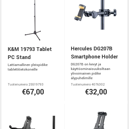
Hercules DG207B
K&M 19793 Tablet
Smartphone Holder
PC Stand
DG207B on kevyt ja
Lattiamallinen yleispidike
käyttöominaisuuksiltaan
tablettitietokoneille
ylivoimainen pidike
älypuhelimille
Tuotenumero 25519793
Tuotenumero 4076302
€67,00
€32,00