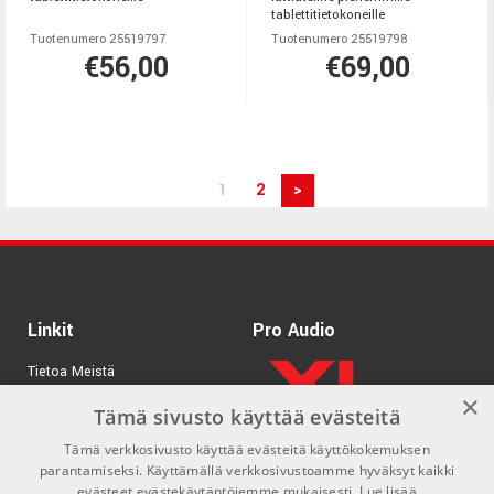
tablettitietokoneille
Tuotenumero 25519797
Tuotenumero 25519798
€56,00
€69,00
1
2
>
Linkit
Pro Audio
Tietoa Meistä
×
Tuotemerkit
Tämä sivusto käyttää evästeitä
Tämä verkkosivusto käyttää evästeitä käyttökokemuksen
Kirjaudu
parantamiseksi. Käyttämällä verkkosivustoamme hyväksyt kaikki
GDPR & Cookies
evästeet evästekäytäntöjemme mukaisesti.
Lue lisää