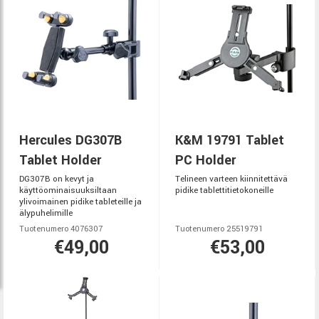
Hercules DG307B
K&M 19791 Tablet
Tablet Holder
PC Holder
DG307B on kevyt ja
Telineen varteen kiinnitettävä
käyttöominaisuuksiltaan
pidike tablettitietokoneille
ylivoimainen pidike tableteille ja
älypuhelimille
Tuotenumero 4076307
Tuotenumero 25519791
€49,00
€53,00