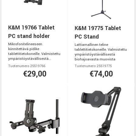
K&M 19766 Tablet
K&M 19775 Tablet
PC stand holder
PC Stand
Mikrofonitelineeseen
Lattiamallinen teline
kiinnitettävä pidike
tablettitietokoneille. Valmistettu
tablettitietokoneille. Valmistettu
ympäristöystävällisestä
ympäristöystävällisestä...
biohajoavasta muovista
Tuotenumero 25519766
Tuotenumero 25519775
€29,00
€74,00