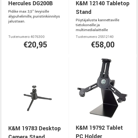
Hercules DG200B
K&M 12140 Tabletop
Stand
Pidike max 3,5" levyisille
älypuhelimille, puristinkiinnitys
Pöytäjalusta kannettaville
jalustaan.
tietokoneille ja
multimedialaitteille
Tuotenumero 4076300
Tuotenumero 25512140
€20,95
€58,00
K&M 19792 Tablet
K&M 19783 Desktop
PC Holder
Camera Stand