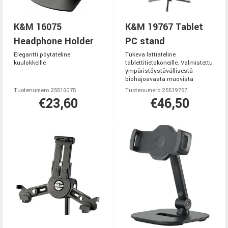
K&M 16075
K&M 19767 Tablet
Headphone Holder
PC stand
Elegantti pöytäteline
Tukeva lattiateline
kuulokkeille
tablettitietokoneille. Valmistettu
ympäristöystävällisestä
biohajoavasta muovista
Tuotenumero 25516075
Tuotenumero 25519767
€23,60
€46,50