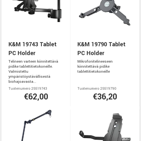
K&M 19743 Tablet
K&M 19790 Tablet
PC Holder
PC Holder
Telineen varteen kiinnitettävä
Mikrofonitelineeseen
pidike tablettitietokoneille.
kiinnitettävä pidike
Valmistettu
tablettitietokoneille
ympäristöystävällisestä
biohajoavasta...
Tuotenumero 25519743
Tuotenumero 25519790
€62,00
€36,20