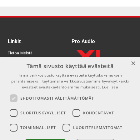
Linkit
Pro Audio
Tietoa Meistä
×
Tuotemerkit
Tämä sivusto käyttää evästeitä
Tämä verkkosivusto käyttää evästeitä käyttökokemuksen
Kirjaudu
parantamiseksi. Käyttämällä verkkosivustoamme hyväksyt kaikki
GDPR & Cookies
evästeet evästekäytäntöjemme mukaisesti.
Lue lisää
Myyntiehdot
EHDOTTOMASTI VÄLTTÄMÄTTÖMÄT
SUORITUSKYVYLLISET
KOHDENTAVAT
Yhteys
Sosiaaliset mediat
TOIMINNALLISET
LUOKITTELEMATTOMAT
info@emnordic.fi
Facebook
Instagram