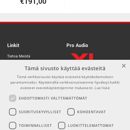
€191,00
Linkit
Pro Audio
Tietoa Meistä
×
Tuotemerkit
Tämä sivusto käyttää evästeitä
Tämä verkkosivusto käyttää evästeitä käyttökokemuksen
Kirjaudu
parantamiseksi. Käyttämällä verkkosivustoamme hyväksyt kaikki
GDPR & Cookies
evästeet evästekäytäntöjemme mukaisesti.
Lue lisää
Myyntiehdot
EHDOTTOMASTI VÄLTTÄMÄTTÖMÄT
SUORITUSKYVYLLISET
KOHDENTAVAT
Yhteys
Sosiaaliset mediat
TOIMINNALLISET
LUOKITTELEMATTOMAT
info@emnordic.fi
Facebook